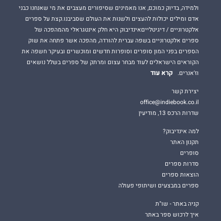
ולמידה, בדיוק כמוכם, אנו מאמינים שסיפורים מעצבים את מי שאנחנו כבני
אדם ומילים יכולות להעצים ולשנות את העולם שסביבנו.קצת על ספרים
אלקטרוניים / דיגיטלייםאינדיבוק היא חלק אינטגראלי מהמהפכה של
ספרים אלקטרוניים בשפה עברית להורדה, מהפכה אשר פתחה את שוק
הספרים בפני המון סופרים וסופרות חדשים ומוכשרים ובעיקר חשפה את
הקוראים הישראלים לעוד מבחר עצום ומרתק של ספרים בשלל נושאים
קרא עוד
וז'אנרים.
יצירת קשר
office@indiebook.co.il
שדרות הרכס 13, מודיעין
למה אינדיבוק?
תקנון האתר
סופרים
סדרות ספרים
הוצאות ספרים
ספרים במבצעים ושיתופי פעולה
קניה באתר - שו"ת
איך לרכוש ספר באתר