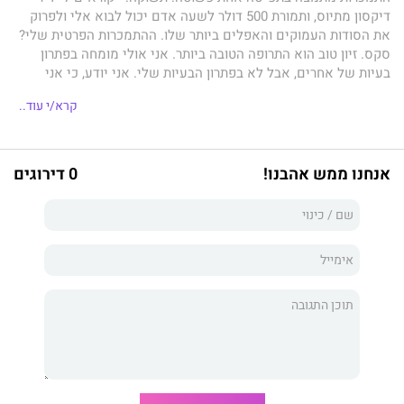
דיקסון מתיוס, ותמורת 500 דולר לשעה אדם יכול לבוא אלי ולפרוק
את הסודות העמוקים והאפלים ביותר שלו. ההתמכרות הפרטית שלי?
סקס. זיון טוב הוא התרופה הטובה ביותר. אני אולי מומחה בפתרון
בעיות של אחרים, אבל לא בפתרון הבעיות שלי. אני יודע, כי אני
מקרה אבוד. אני לא מנהל מערכות יחסים. אני אפילו לא עושה את
קרא/י עוד..
אותה אישה פעמיים. אבל כל זה עומד להשתנות הודות לשתי נשים
שונות להפליא שהציתו אצלי את תשוקותי העמוקות ביותר. במי מהן
אבחר? אני יודע שאני צריך לבחור, אבל מעולם לא אמרתי שאני גיבור
הסיפור או אפילו הבחור הטוב. וחוץ מזה, מי רוצה להיות טוב כשכל כך
אנחנו ממש אהבנו!
0 דירוגים
מהנה להיות רע? הסיפור שלי לא נועד לבעלי לב חלש. אז אם אתם
בקטע, הדקו חגורות וצפו לבלתי צפוי. רק שלא תגידו שלא הזהרתי
אתכם מראש...