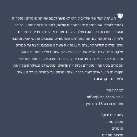
משימת העל של אינדיבוק היא לאפשר לכמה שיותר סופרים וסופרות
להפיץ לעולם את הסיפורים והמסרים שלהם, לתת לקוראים חופש בחירה
והעשיר את כוח הקריאה בעולם שלהם. אנחנו אוהבים ספרים, סיפורים
ולמידה, בדיוק כמוכם, אנו מאמינים שסיפורים מעצבים את מי שאנחנו כבני
אדם ומילים יכולות להעצים ולשנות את העולם שסביבנו.קצת על ספרים
אלקטרוניים / דיגיטלייםאינדיבוק היא חלק אינטגראלי מהמהפכה של
ספרים אלקטרוניים בשפה עברית להורדה, מהפכה אשר פתחה את שוק
הספרים בפני המון סופרים וסופרות חדשים ומוכשרים ובעיקר חשפה את
הקוראים הישראלים לעוד מבחר עצום ומרתק של ספרים בשלל נושאים
קרא עוד
וז'אנרים.
יצירת קשר
office@indiebook.co.il
שדרות הרכס 13, מודיעין
למה אינדיבוק?
תקנון האתר
סופרים
סדרות ספרים