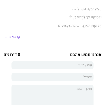
הִגִּיעַ לַיְלָה וּזְמַן לִישֹׁן,
וּלְמִיקָה צָץ לְפֶתַע רַעְיוֹן:
זֶה הַזְּמַן לְאַרְגֵּן יְשִׁיבַת צַעֲצוּעִים
וְלַחְשֹׁב כֵּיצַד אֶת הַקּוֹרוֹנָה מִיִּשְׂרָאֵל מְגָרְשִׁים.
קרא/י עוד..
מִי מְפַחֵד מִקּוֹקוֹרוֹנָה? הוא סיפור משעשע ואופטימי על ילדה
אנחנו ממש אהבנו!
0 דירוגים
שמחליטה לגרש את הקורונה בדרך מקורית ומיוחדת.
פנינה בן-ארי, סבתא לארבעה מופלאים וכותבת לִמגירה עמוסת
סיפורים, ואריק, בנה המאייר, חברו יחד ויצרו ספר ביכורים לילדים
שרוצים להפליג בדמיון.