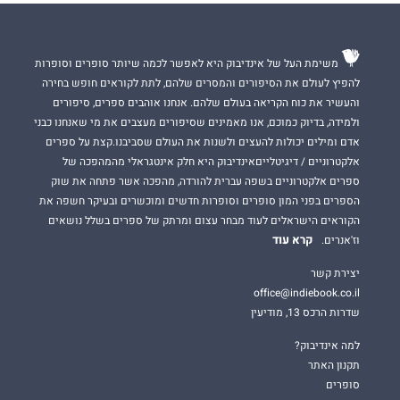
משימת העל של אינדיבוק היא לאפשר לכמה שיותר סופרים וסופרות
להפיץ לעולם את הסיפורים והמסרים שלהם, לתת לקוראים חופש בחירה
והעשיר את כוח הקריאה בעולם שלהם. אנחנו אוהבים ספרים, סיפורים
ולמידה, בדיוק כמוכם, אנו מאמינים שסיפורים מעצבים את מי שאנחנו כבני
אדם ומילים יכולות להעצים ולשנות את העולם שסביבנו.קצת על ספרים
אלקטרוניים / דיגיטלייםאינדיבוק היא חלק אינטגראלי מהמהפכה של
ספרים אלקטרוניים בשפה עברית להורדה, מהפכה אשר פתחה את שוק
הספרים בפני המון סופרים וסופרות חדשים ומוכשרים ובעיקר חשפה את
הקוראים הישראלים לעוד מבחר עצום ומרתק של ספרים בשלל נושאים
קרא עוד
וז'אנרים.
יצירת קשר
office@indiebook.co.il
שדרות הרכס 13, מודיעין
למה אינדיבוק?
תקנון האתר
סופרים