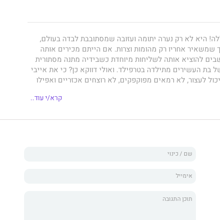
לה! היא לא רק נערה יתומה ועזובה שמסתובבת לבדה בעולם,
 שמשאיר אחריו רק מהומות וצרות. אם הייתם מכירים אותה
בים להוציא אותה לשליחות מיוחדת כשבידיה מתנה מסתורית
ום הולדה ה-12 של בת העשירים מתילדה בטרפילד. ואולי דווקא כן? כי את אייבי
ול לעצור, לא רמאים מפוקפקים, לא רוצחים אכזריים ואפילו
קרא/י עוד..
לדה שאיננה כמו רוב הגיבורות בספרי הילדים. ילדה אמיצה
גם שקועה בדמיונות, חסרת תקנה, מרגיזה ומשוגעת על כל הראש.
ת הספר, החלטתי להרשות לגיבורה שלי לעשות ולומר כל מה
ה תהליך הכתיבה המהנה ביותר שהיה לי אי־פעם."