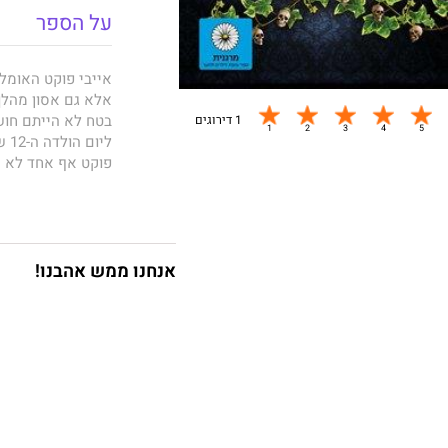
על הספר
אייבי פוקט האומל
אלא גם אסון מהלך
בטח לא הייתם חוש
1 דירוגים
לי
פוקט אף אחד לא יכ
לא רוחות רפאים.
"רציתי לכתוב על י
אנחנו ממש אהבנו!
ואופטימית, שהיא 
כשהתחלתי לכתוב א
שמתחשק לה. זה הי
קאלבּ קריספ