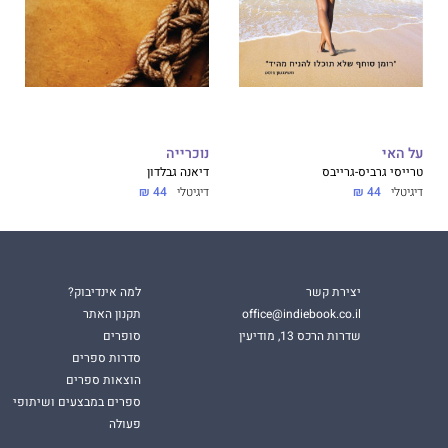
על האי
נוכרייה
טרייסי גרביס-גרייבס
דיאנה גבלדון
דיגיטלי
44 ₪
דיגיטלי
44 ₪
יצירת קשר
למה אינדיבוק?
office@indiebook.co.il
תקנון האתר
שדרות הרכס 13, מודיעין
סופרים
סדרות ספרים
הוצאות ספרים
ספרים במבצעים ושיתופי
פעולה