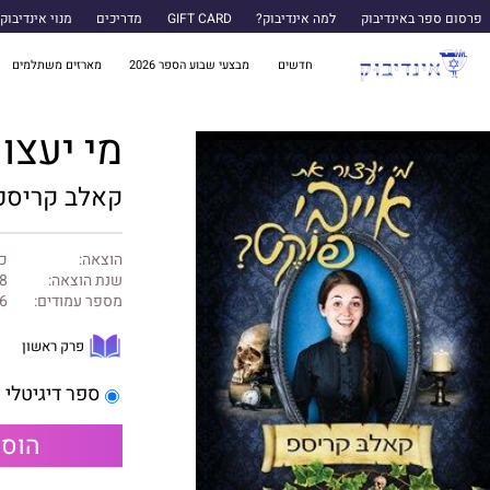
פרסום ספר באינדיבוק
למה אינדיבוק?
GIFT CARD
מדריכים
מנוי אינדיבוק
חדשים
מבצעי שבוע הספר 2026
מארזים משתלמים
מי יעצו
קאלב קריספ
הוצאה:
כנ
שנת הוצאה:
8
מספר עמודים:
6
פרק ראשון
ספר דיגיטלי
הוספ