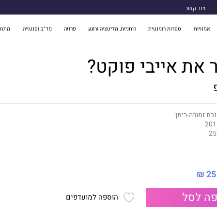
צור קשר
אמנויות
ספרות רומנטית
רוחניות, מדיטציה ורוגע
פרוזה
מד"ב ופנטזיה
מתח 
ר את אייבי פוקט?
רת זמורה-ביתן
201
25
25 ₪
ה לסל
הוספה למועדפים