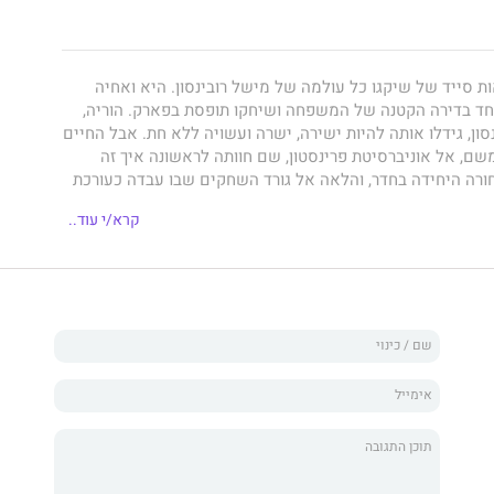
ת סייד של שיקגו כל עולמה של מישל רובינסון. היא ואחיה
אחד בדירה הקטנה של המשפחה ושיחקו תופסת בפארק. הוריה,
נסון, גידלו אותה להיות ישירה, ישרה ועשויה ללא חת. אבל החיים
שם, אל אוניברסיטת פרינסטון, שם חוותה לראשונה איך זה
רה היחידה בחדר, והלאה אל גורד השחקים שבו עבדה כעורכת
גידים.
קרא/י עוד..
ץ רגיל נכנס למשרדה סטודנט למשפטים בשם ברק אובמה והפך
וכניות שתכננה בקפידה להמשך חייה.
 כאן לראשונה את תחילת חיי נישואיה, איך התאמצה לאזן בין
הקריירה הפוליטית הנוסקת של בעלה. היא מכניסה אותנו לנבכי
לבינם בנוגע לשאלה אם עליו להתמודד על הנשיאות, ומציגה את
חר מכן הן כדמות פופולרית והן כמטרה לחצי הביקורת במסע