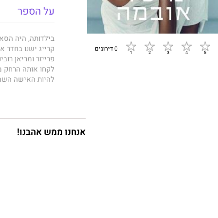
על הספר
בילדותה, היה הסאו
קרייג ישנו בחדר 
0 דירוגים
פרייזר ומריאן רובי
לקחו אותה הרחק מ
להיות האישה השחו
דין נמרצת לדיני תא
בבוקרו של יום קי
על פיהן את כל הת
אנחנו ממש אהבנו!
מישל אובמה
מתארת
העבודה, המשפחה ו
הדיון שערכו בינם 
התפקיד שמילאה לא
הבחירות שלו.