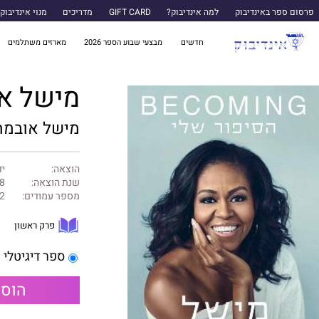
פרסום ספר באינדיבוק
למה אינדיבוק?
GIFT CARD
מדריכים
מנוי אינדיבוק
חדשים
מבצעי שבוע הספר 2026
מארזים משתלמים
מישל או
מישל אובמה
הוצאה:
יד
שנת הוצאה:
8
מספר עמודים:
2
פרק ראשון
ספר דיגיטלי
הוספ