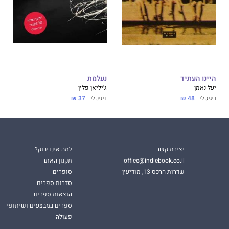
היינו העתיד
נעלמת
יעל נאמן
ג'יליאן פלין
דיגיטלי
48 ₪
דיגיטלי
37 ₪
יצירת קשר
למה אינדיבוק?
office@indiebook.co.il
תקנון האתר
שדרות הרכס 13, מודיעין
סופרים
סדרות ספרים
הוצאות ספרים
ספרים במבצעים ושיתופי
פעולה