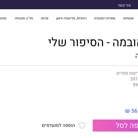
צור קשר
אמנויות
ספרות רומנטית
רוחניות, מדיטציה ורוגע
פרוזה
מד"ב ופנטזיה
מתח 
במה - הסיפור שלי
יעות ספרים
201
39
56 ₪
ה לסל
הוספה למועדפים