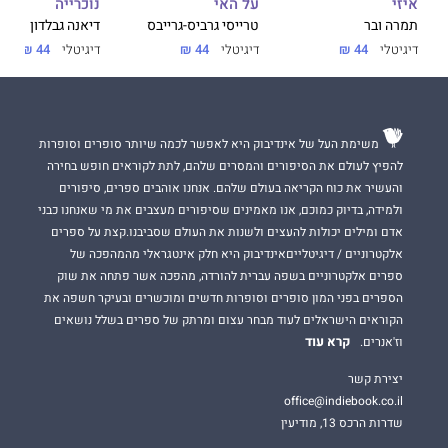
על האי
נוכרייה
איזי
טרייסי גרביס-גרייבס
דיאנה גבלדון
תמרה ובר
דיגיטלי
44 ₪
דיגיטלי
44 ₪
דיגיטלי
44 ₪
משימת העל של אינדיבוק היא לאפשר לכמה שיותר סופרים וסופרות
להפיץ לעולם את הסיפורים והמסרים שלהם, לתת לקוראים חופש בחירה
והעשיר את כוח הקריאה בעולם שלהם. אנחנו אוהבים ספרים, סיפורים
ולמידה, בדיוק כמוכם, אנו מאמינים שסיפורים מעצבים את מי שאנחנו כבני
אדם ומילים יכולות להעצים ולשנות את העולם שסביבנו.קצת על ספרים
אלקטרוניים / דיגיטלייםאינדיבוק היא חלק אינטגראלי מהמהפכה של
ספרים אלקטרוניים בשפה עברית להורדה, מהפכה אשר פתחה את שוק
הספרים בפני המון סופרים וסופרות חדשים ומוכשרים ובעיקר חשפה את
הקוראים הישראלים לעוד מבחר עצום ומרתק של ספרים בשלל נושאים
קרא עוד
וז'אנרים.
יצירת קשר
office@indiebook.co.il
שדרות הרכס 13, מודיעין