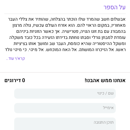
על הספר
אבשלום חשב שהמרד שלו הוכתר בהצלחה, שהותיר את צללי העבר
מאחוריו, במקום הראוי להם. הוא אזרח העולם עכשיו, גולה מרצון
בהמבורג עם בת זוגו הגויה, פטרישיה. אך כאשר הזוגיות ביניהם
עומדת למבחן גורלי וסבתו נוחתת בדירתו הזעירה בכל כובד משקלה
ומשקל ההיסטוריה שהיא כומסת, העבר שב ומושך אותו בציציות
ראשו, אל הזיכרון המושתק, אל האח המוכחש. אל מיקי. כי מיקי נולד
לא בסדר, ועם לידתו הוגפו חלונות הבית בפני לשונות השכנים
קרא/י עוד..
המקשקשות ועיני המכרים הבולשות וילדותם החיפאית של אבשלום
ואחיו, אביתר, הופקרה בין חדרי הבית המחניקים. בעוד הקרע בין הוריו
מעמיק, ואביתר מתקדם אל עבר עולם המבוגרים הבלתי מפוענח, מבין
אנחנו ממש אהבנו!
0 דירוגים
אבשלום שרק הוא יכול להציל את המצב, ויוצא לגלות את האמת
שהוא משוכנע שמסתירים מפניו. כעת, בבגרותו, חייב אבשלום
להישיר מבט אל פחדיו העמוקים ביותר ואל השקר המוסכם שנח
בשורשי עץ המשפחה שלו. ברומן הראשון שלו מפליא עידן גרינברג
ללכוד את תמציתה המזוקקת של חווית הילדות ואת תחושת הבדידות
המרה־מתוקה של ההתבגרות ואת ההתפכחות וההיפתחות המאוחרת
אל זיכרון העבר. דמויות ססגוניות נפרשות בפני הקורא כמו גלילי הבד
בחנות המשפחתית, ונארגות לתוך סיפור עז רגש ועדין ביטוי, שחיים
וחום מפעמים עמוק בלבו ומהדהדים בלב קוראיו. מישהו השאיר את