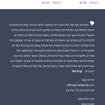
דיגיטלי
49 ₪
דיגיטלי
53 ₪
משימת העל של אינדיבוק היא לאפשר לכמה שיותר סופרים וסופרות
להפיץ לעולם את הסיפורים והמסרים שלהם, לתת לקוראים חופש בחירה
והעשיר את כוח הקריאה בעולם שלהם. אנחנו אוהבים ספרים, סיפורים
ולמידה, בדיוק כמוכם, אנו מאמינים שסיפורים מעצבים את מי שאנחנו כבני
אדם ומילים יכולות להעצים ולשנות את העולם שסביבנו.קצת על ספרים
אלקטרוניים / דיגיטלייםאינדיבוק היא חלק אינטגראלי מהמהפכה של
ספרים אלקטרוניים בשפה עברית להורדה, מהפכה אשר פתחה את שוק
הספרים בפני המון סופרים וסופרות חדשים ומוכשרים ובעיקר חשפה את
הקוראים הישראלים לעוד מבחר עצום ומרתק של ספרים בשלל נושאים
קרא עוד
וז'אנרים.
יצירת קשר
office@indiebook.co.il
שדרות הרכס 13, מודיעין
למה אינדיבוק?
תקנון האתר