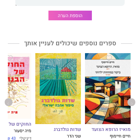
לרבי־מכר.
"מלך המותחן האירופאי." לה רפובליקה
הוספת הערה
"אמן המתח הצרפתי." הניו יורק טיימס
"תופעה!" אל מונדו
ספרים נוספים שיכולים לעניין אותך
החוקים של הבנו
מואיז הרופא הצועד
שדות גולדברג
מיה יסעור
חיים חיימוף
שני הדר
דיגיטלי
43 ₪