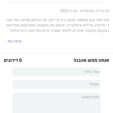
הריביירה הצרפתית - אביב 2023
מול חופי קאן נסחפת יאכטה בין איי לֵרֶן. על הסיפון שרועה אוריאנה
די פייטרו, מו"לית איטלקייה, יורשת של משפחה מפורסמת ממילאנו.
בעקבות התקפה אכזרית, ולאחר עשרה ימים בתרדמת, היא הולכת
לעולמה.
קרא/י עוד..
מי רצח את אוריאנה?
גבר אחד ושלוש נשים מספרים את גרסתם לסיפור: אדריאן, בעלה
של הקורבן, פסנתרן ג'ז מסתורי שובה לב; אדל החמקמקה, המאהבת
אנחנו ממש אהבנו!
0 דירוגים
הצעירה שלו; ז'וסטין, השוטרת המקומית האחראית לחקירה; ולבסוף
אוריאנה, דרך הסיפור המטלטל של השבועות האחרונים בחייה.
אף אחד לא משקר. אבל אין אמת אחת שמקובלת על כולם...
גיום מוסו נולד בצרפת ב־1974, והוא הסופר המצליח ביותר בה. בנה
של ספרנית, שכבר בגיל עשר חלם להפוך לסופר, ספריו תורגמו ל־40
שפות ונמכרו עד כה ב־33 מיליון עותקים. ספריו קולו של המלאך,
מחר, סנטרל פארק, הנערה מברוקלין, דירה בפריז, החיים הם רומן,
האלמונית מנהר הסן ואנג'ליק ראו אור בהוצאת כנרת־זמורה והיו