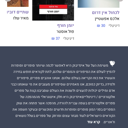
שתיים דובים
לכחול אין דרום
מאיר שלו
אלכס אפשטיין
יומן חורף
דיגיטלי
30 ₪
פול אוסטר
דיגיטלי
37 ₪
משימת העל של אינדיבוק היא לאפשר לכמה שיותר סופרים וסופרות
להפיץ לעולם את הסיפורים והמסרים שלהם, לתת לקוראים חופש בחירה
והעשיר את כוח הקריאה בעולם שלהם. אנחנו אוהבים ספרים, סיפורים
ולמידה, בדיוק כמוכם, אנו מאמינים שסיפורים מעצבים את מי שאנחנו כבני
אדם ומילים יכולות להעצים ולשנות את העולם שסביבנו.קצת על ספרים
אלקטרוניים / דיגיטלייםאינדיבוק היא חלק אינטגראלי מהמהפכה של
ספרים אלקטרוניים בשפה עברית להורדה, מהפכה אשר פתחה את שוק
הספרים בפני המון סופרים וסופרות חדשים ומוכשרים ובעיקר חשפה את
הקוראים הישראלים לעוד מבחר עצום ומרתק של ספרים בשלל נושאים
קרא עוד
וז'אנרים.