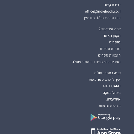
יצירת קשר
office@indiebook.co.il
שדרות הרכס 13, מודיעין
למה אינדיבוק?
תקנון האתר
סופרים
סדרות ספרים
הוצאות ספרים
ספרים במבצעים ושיתופי פעולה
קניה באתר - שו"ת
איך לרכוש ספר באתר
GIFT CARD
ביטול עסקה
אינדיבלוג
הצהרת נגישות