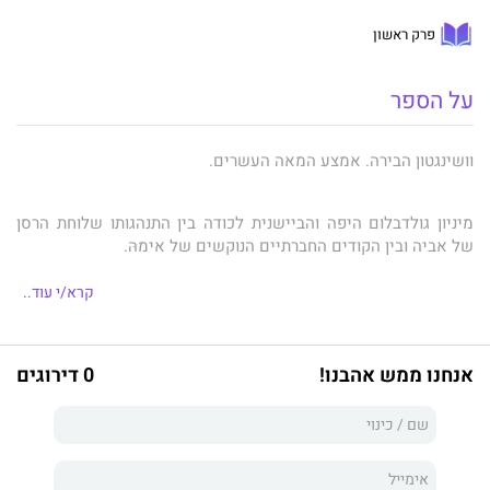
פרק ראשון
על הספר
וושינגטון הבירה. אמצע המאה העשרים.
מיניון גולדבלום היפה והביישנית לכודה בין התנהגותו שלוחת הרסן
של אביה ובין הקודים החברתיים הנוקשים של אימהּ.
קרא/י עוד..
נישואיה להרולד, גבר יפה תואר, מבריק אך עם בעיות משלו,
מתפרקים.
אנחנו ממש אהבנו!
0 דירוגים
מיניון בורחת דרומה עם בתם ג'סיקה, בעזרת הוריה ולוסיל, עוזרת הבית
השחורה שעובדת בבית המשפחה, דרך לב מחוז האפליה הגזעית.
במיאמי ביץ', שם חוקי הגירושין נוחים יותר, ועל רקע פס הקול של