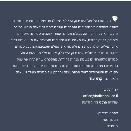
משימת העל של אינדיבוק היא לאפשר לכמה שיותר סופרים וסופרות
להפיץ לעולם את הסיפורים והמסרים שלהם, לתת לקוראים חופש בחירה
והעשיר את כוח הקריאה בעולם שלהם. אנחנו אוהבים ספרים, סיפורים
ולמידה, בדיוק כמוכם, אנו מאמינים שסיפורים מעצבים את מי שאנחנו כבני
אדם ומילים יכולות להעצים ולשנות את העולם שסביבנו.קצת על ספרים
אלקטרוניים / דיגיטלייםאינדיבוק היא חלק אינטגראלי מהמהפכה של
ספרים אלקטרוניים בשפה עברית להורדה, מהפכה אשר פתחה את שוק
הספרים בפני המון סופרים וסופרות חדשים ומוכשרים ובעיקר חשפה את
הקוראים הישראלים לעוד מבחר עצום ומרתק של ספרים בשלל נושאים
קרא עוד
וז'אנרים.
יצירת קשר
office@indiebook.co.il
שדרות הרכס 13, מודיעין
למה אינדיבוק?
תקנון האתר
סופרים