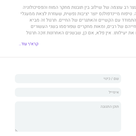
צר רב עוצמה של שילוב בין תובנות מחקר המוח והפסיכולוגיה
ה. טיפוח מיינדפולנס יוצר יציבות נפשית, שעוזרת לצאת ממעגלי
תמודד עם הקשיים והאתגרים של החיים. תרגול זה מביא
ייהם של רבים, ומאות מחקרים שפורסמו בשני העשורים
את יעילותו. אין פלא, אם כן, שבשנים האחרונות זוכה תרגול
ריות חסרת תקדים בעולם ובישראל.
קרא/י עוד..
מונה פרקים מעשיים עם הנחיות פשוטות לטיפוח מיינדפולנס,
קליטור המצורף כולל הנחיות מוקלטות לתרגול. פרקים אחרים
פסיכולוגית והמוחית שעומדת בבסיס התרגול. הספר עוסק, בין
רגשית, עבודה עם מחשבות, “לעשות” לעומת “להיות”, ותרגולים
ת בהליכה, מרחב נשימה ומודעות פתוחה.
חובה לכל אדם שמתעניין במיינדפולנס. ספר נפלא שמסביר
ים השונים של מודעות קשובה, באופן מעמיק ויחד עם זאת
א יסולא בפז, מעשי וידידותי למשתמש, המיועד לכל מי
 או רוצה ללמוד כיצד לעשות זאת. בימינו, אלפי אנשים