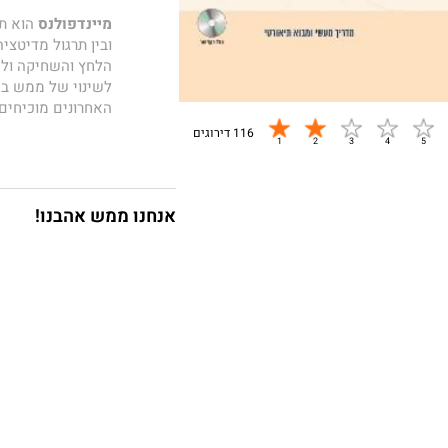
מיינדפולנס
הוא תו
ובין תרגול מדיטצי
הלחץ והשחיקה ולה
לשינוי של ממש בח
האחרונים מוכיחים 
מיינדפולנס לפופול
116 דירוגים
אנחנו ממש אהבנו!
בלבו של ספר זה ש
שלב אחרי שלב. הת
עוסקים בתיאוריה ה
היתר, באוטומטיות 
מעשיים כגון מודעו
"זהו ספר קלאסי, 
בבהירות את ההיבט
בפשטות. מדריך של
שמתרגל מיינדפולנס