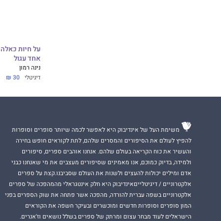
על חיות כאלה 
אחד עגול
נינה רמון
דיגיטלי
30 ₪
משימת העל של אינדיבוק היא לאפשר לכמה שיותר סופרים וסופרות
להפיץ לעולם את הסיפורים והמסרים שלהם, לתת לקוראים חופש בחירה
והעשיר את כוח הקריאה בעולם שלהם. אנחנו אוהבים ספרים, סיפורים
ולמידה, בדיוק כמוכם, אנו מאמינים שסיפורים מעצבים את מי שאנחנו כבני
אדם ומילים יכולות להעצים ולשנות את העולם שסביבנו.קצת על ספרים
אלקטרוניים / דיגיטלייםאינדיבוק היא חלק אינטגראלי מהמהפכה של ספרים
אלקטרוניים בשפה עברית להורדה, מהפכה אשר פתחה את שוק הספרים בפני
המון סופרים וסופרות חדשים ומוכשרים ובעיקר חשפה את הקוראים
הישראלים לעוד מבחר עצום ומרתק של ספרים בשלל נושאים וז'אנרים.