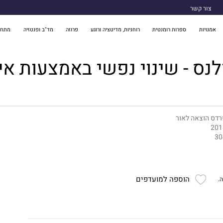
צור קשר
אמנויות
ספרות רומנטית
רוחניות, מדיטציה ורוגע
פרוזה
מד"ב ופנטזיה
מתח 
לנס - שינוי נפשי באמצעות אימ
דס הוצאה לאור
201
30
הוספה למועדפים
.