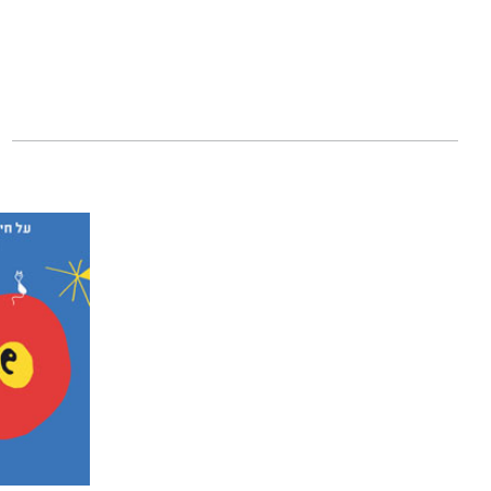
משלבים תרגול מיינ
ד”ר סטיבן פולדר
,
היומיום"