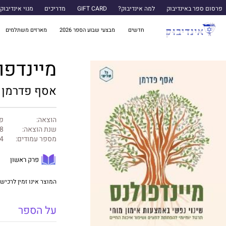
פרסום ספר באינדיבוק
למה אינדיבוק?
GIFT CARD
מדריכים
מנוי אינדיבוק
חדשים
מבצעי שבוע הספר 2026
מארזים משתלמים
מיינדפו
אסף פדרמן
הוצאה:
פר
שנת הוצאה:
8
מספר עמודים:
4
פרק ראשון
המוצר אינו זמין לרכישה
על הספר