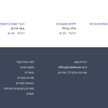
ואחרות וכדור
ילדות מקוצרת
דברי אמת (דהמפד
אילה בן-לולו
אסף פדרמן
דיגיטלי
20 ₪
דיגיטלי
30 ₪
יצירת קשר
למה אינדיבוק?
office@indiebook.co.il
תקנון האתר
שדרות הרכס 13, מודיעין
סופרים
סדרות ספרים
הוצאות ספרים
ספרים במבצעים ושיתופי
פעולה