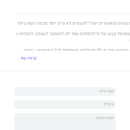
רגועים ומאושרים יותר? לפעמים לא צריך יותר מכמה דקות ביחד מידי יום.
שתרגול קבוע של מיינדפולנס עוזר לנו להתחבר לעצמנו, להפחית מתחים וחר
ויות משותפות לכל המשפחה, ביניהן:
קרא/י עוד..
וריים ומרגיעים
יים
נועה ומנוחה
 חיבוקים
ה מוסמכת ליוגה ולמיינדפולנס, המתמחה בעבודה עם ילדים ומשפחות.
מיי
צת זמן איכות משפחתי.