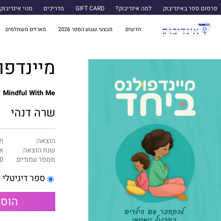
פרסום ספר באינדיבוק
למה אינדיבוק?
GIFT CARD
מדריכים
מנוי אינדיבוק
חדשים
מבצעי שבוע הספר 2026
מארזים משתלמים
מיינדפו
Mindful With Me
שרה דנהי
הוצאה:
תכ
שנת הוצאה:
או
מספר עמודים:
0
ספר דיגיטלי
הוספ