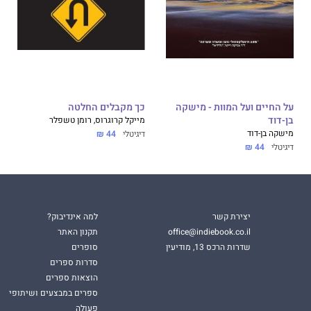
על החיים ועל המוות - מישקה
כך מקבלים החלטה
בן-דוד
מייקל קרוגרוס, רומן טשפלר
מישקה בן-דוד
דיגיטלי
44 ₪
דיגיטלי
44 ₪
יצירת קשר
למה אינדיבוק?
office@indiebook.co.il
תקנון האתר
שדרות הרכס 13, מודיעין
סופרים
סדרות ספרים
הוצאות ספרים
ספרים במבצעים ושיתופי
פעולה