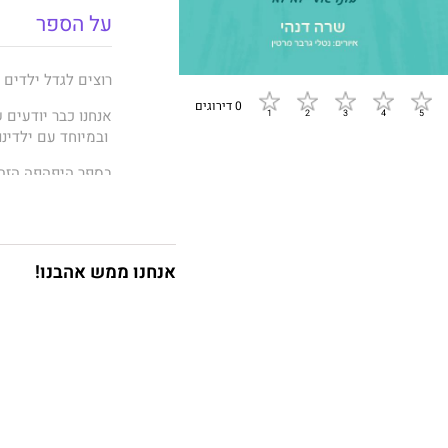
על הספר
רוצים לגדל ילדים 
0 דירוגים
אנחנו כבר יודעים 
ובמיוחד עם ילדינו.
בספר היפהפה הזה תמצאו יותר מ־ 50 פעיל
- תרגולי נשימה מק
- משחקי יצירה כיפ
אנחנו ממש אהבנו!
- תרגילי הקשבה, ת
- וכמובן, המון המון
שרה
דנהי
היא מור
ולכל מי שישמח לק