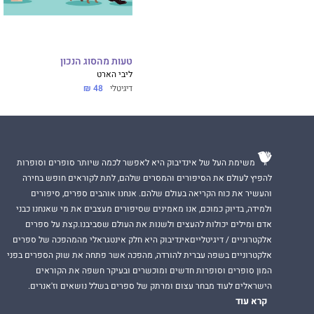
טעות מהסוג הנכון
ליבי הארט
דיגיטלי
48 ₪
משימת העל של אינדיבוק היא לאפשר לכמה שיותר סופרים וסופרות
להפיץ לעולם את הסיפורים והמסרים שלהם, לתת לקוראים חופש בחירה
והעשיר את כוח הקריאה בעולם שלהם. אנחנו אוהבים ספרים, סיפורים
ולמידה, בדיוק כמוכם, אנו מאמינים שסיפורים מעצבים את מי שאנחנו כבני
אדם ומילים יכולות להעצים ולשנות את העולם שסביבנו.קצת על ספרים
אלקטרוניים / דיגיטלייםאינדיבוק היא חלק אינטגראלי מהמהפכה של ספרים
אלקטרוניים בשפה עברית להורדה, מהפכה אשר פתחה את שוק הספרים בפני
המון סופרים וסופרות חדשים ומוכשרים ובעיקר חשפה את הקוראים
הישראלים לעוד מבחר עצום ומרתק של ספרים בשלל נושאים וז'אנרים.
קרא עוד