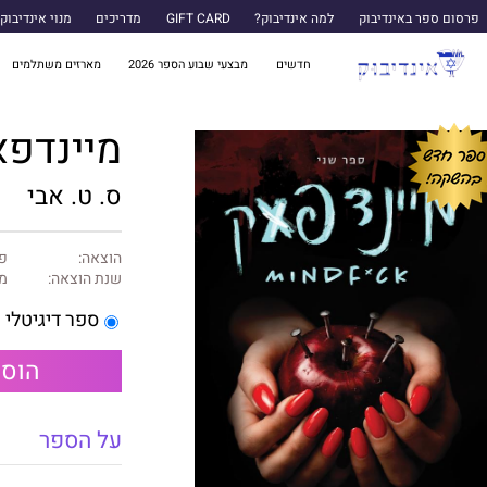
פרסום ספר באינדיבוק
למה אינדיבוק?
GIFT CARD
מדריכים
מנוי אינדיבוק
חדשים
מבצעי שבוע הספר 2026
מארזים משתלמים
מיינדפא
ס. ט. אבי
הוצאה:
פי
שנת הוצאה:
מאי
ספר דיגיטלי
הוספ
על הספר