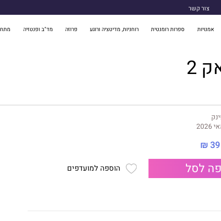
צור קשר
אמנויות
ספרות רומנטית
רוחניות, מדיטציה ורוגע
פרוזה
מד"ב ופנטזיה
מתח 
ק 2
נק
 2026
39 ₪
ה לסל
הוספה למועדפים