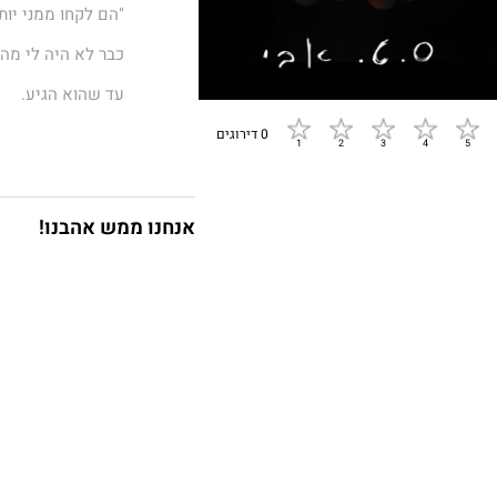
"הם לקחו ממני יות
כבר לא היה לי מה
עד שהוא הגיע.
לא ציפיתי לו. לא 
0 דירוגים
הוא מבריק, הוא גי
החובות שחייבים לי
אנחנו ממש אהבנו!
לפני עשר שנים, ה
פעם. התאמנתי זמן 
נקמה עדיפה כשהיא
****
זהו הספר הראשון 
ההצלחה הפנומנלית