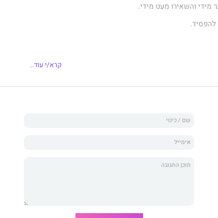
ר מידי והשאירו מעט מידי.
 להפסיד.
רציתי להתאהב. אבל אני לא יכולה לשחרר אותו.
קרא/י עוד..
בור. אבל בזמן שהוא מציל חיים, אני לוקחת אותם. גובה את
.
ם השאירו אותי למות. עכשיו אני לוקחת מהם - שם אחד בכל
רב, הייתי סבלנית. אני לא יכולה להפסיק עכשיו.
 מוגשת קרה...
בסאגה הכי מסוכנת וממכרת שנכתבה אי פעם. ס.ט אבי כתבה
תחת שמות עט שונים. היא נהרגה בתאונת דרכים בשנת 2021 ולא זכתה לראות את
 של מיינדפאק.