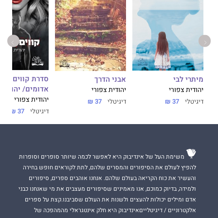
ים
סדרת ק
מיתרי לבי
אבני הדרך
אדומים/ יהודית 
יהודית צפורי
יהודית צפורי
יהודית צפורי
דיגיטלי
37 ₪
דיגיטלי
37 ₪
דיגיטלי
37 ₪
משימת העל של אינדיבוק היא לאפשר לכמה שיותר סופרים וסופרות
להפיץ לעולם את הסיפורים והמסרים שלהם, לתת לקוראים חופש בחירה
והעשיר את כוח הקריאה בעולם שלהם. אנחנו אוהבים ספרים, סיפורים
ולמידה, בדיוק כמוכם, אנו מאמינים שסיפורים מעצבים את מי שאנחנו כבני
אדם ומילים יכולות להעצים ולשנות את העולם שסביבנו.קצת על ספרים
אלקטרוניים / דיגיטלייםאינדיבוק היא חלק אינטגראלי מהמהפכה של