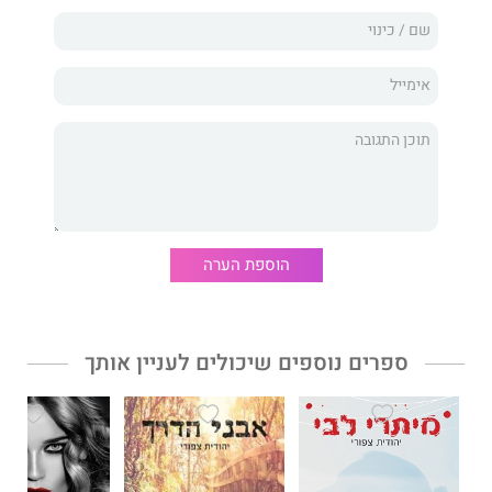
עשר שנים לאחר הלילה הגורלי הם נדרשים לקיים את ההבטחה
שנתנו אבותיהם, כשכל אחד מהם שם לעצמו מטרה ברורה – להביס
את השני ולחשוף את האמת שרודפת אותם שנים רבות.
יהודית צפורי
בספרה "
מטרה מקוונת
" מגוללת בפני הקוראים רומן
מאפיה קצבי ומהיר, גדוש בתככים ובתהפוכות, שבתוכו שזור סיפור
אהבה/שנאה חושני ומלא תשוקה. מבין ספריה הקודמים: סדרת
המאפיה "קווים", "גן השמש", "נפשות תאומות" ועוד, שזכו להצלחה
מסחררת בקרב הקוראים ומכרו אלפי עותקים.
הוספת הערה
ספרים נוספים שיכולים לעניין אותך