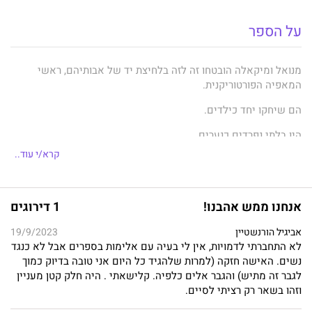
על הספר
מנואל ומיקאלה הובטחו זה לזה בלחיצת יד של אבותיהם, ראשי
המאפיה הפורטוריקנית.
הם שיחקו יחד כילדים.
היו בלתי נפרדים כנערים.
קרא/י עוד..
התאהבו כשהיו בוגרים.
עד שרצח מזעזע הפריד ביניהם.
אנחנו ממש אהבנו!
1 דירוגים
אביגיל הורנשטיין
19/9/2023
מנואל רוסריו סוחב על גבו רגשות אשם מעברו. הוא לא נותן לדבר
לא התחברתי לדמויות, אין לי בעיה עם אלימות בספרים אבל לא כנגד
לעצור אותו ומטיל אימה על כל הסובבים אותו.
נשים. האישה חזקה (למרות שלהגיד כל היום אני טובה בדיוק כמוך
מיקאלה וגה גדלה בעולם של גברים והוכיחה שהיא לא נופלת מהם.
לגבר זה מתיש) והגבר אלים כלפיה. קלישאתי . היה חלק קטן מעניין
היא נחושה לגלות את האמת על הרגע שבו חייה התרסקו.
וזהו בשאר רק רציתי לסיים.