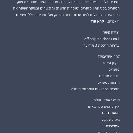
ספרים אלקטרוניים בשפה עברית להורדה, מהפכה אשר פתחה את שוק
הספרים בפני המון סופרים וסופרות חדשים ומוכשרים ובעיקר חשפה את
הקוראים הישראלים לעוד מבחר עצום ומרתק של ספרים בשלל נושאים
קרא עוד
וז'אנרים.
יצירת קשר
office@indiebook.co.il
שדרות הרכס 13, מודיעין
למה אינדיבוק?
תקנון האתר
סופרים
סדרות ספרים
הוצאות ספרים
ספרים במבצעים ושיתופי פעולה
קניה באתר - שו"ת
איך לרכוש ספר באתר
GIFT CARD
ביטול עסקה
אינדיבלוג
הצהרת נגישות