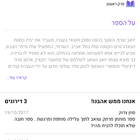
פרק ראשון
על הספר
יואב שרף, האקר בהווה וסוכן חשאי בעברו, מעביר את ימיו בחנות
הגאדג´טים הקטנה שלו בתל אביב. כשרמי, המפעיל שלו מימי הצבא,
מגיע לגייס אותו למשימה אחרונה בהחלט, הוא לא מותיר לו ברירה.
כך מוצא עצמו יואב נשאב לעולמם של מחשבי הקצין, ארגון טרור
דיגיטלי מסתורי השואף לכונן סדר עולמי חדש על ידי העברת קודים
לשיגור טילים לאיראן.
קרא/י עוד..
המסע לאיתור חברי הארגון מפגיש אותו עם האקרים, סוחרי נשק
ונציגי סוכנויות ביון בלוס אנג´לס, סן דייגו ומדבריות נבדה, ובמהלכו
פוגש יואב את בנימין וולף – יהודי אמריקאי חם ודעתני, המציג לו
צורת חיים שיואב מעולם לא הכיר, החודרת תחת השריון שעמל לבנות
אנחנו ממש אהבנו!
3 דירוגים
כל חייו.
סוזן צדוק
19/10/2017
טרור דיגיטלי, נבואות אחרית הימים וטבע האדם חוברים יחד בספר
ספר מותחן מרתק שואב לתוך עלילה סוחפת ומרגשת . ספר חובה
מתח אפוקליפטי קצבי וחובק עולם.
מחשבי הקצין
הוא סיפור מסע
שלא תוכלו להניח מהיד
המתחיל בחוסר רצון וייאוש ונוסק אל רצון בוער ותקווה אינסופית, "כי
צריך כל אדם לומר – כל העולם, לא נברא, אלא בשבילי".