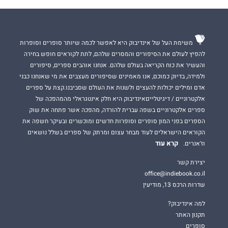
״.. .ברווחים שבין המלים, יש סיפור נוסף על עולם נסתר מן העין,
שימת לב לפרטים הקטנים, מסירות נפש, חיבור אישי, אמונה והטוב
שקיים בנו! ממליצה בחום על ספר זה, הנקרא על ידי מבוגרים ולטעמי
משימת העל של אינדיבוק היא לאפשר לכמה שיותר סופרים וסופרות
מתאים גם לבני נוער.״
להפיץ לעולם את הסיפורים והמסרים שלהם, לתת לקוראים חופש בחירה
שרית פלד
והעשיר את כוח הקריאה בעולם שלהם. אנחנו אוהבים ספרים, סיפורים
ולמידה, בדיוק כמוכם, אנו מאמינים שסיפורים מעצבים את מי שאנחנו כבני
אדם ומילים יכולות להעצים ולשנות את העולם שסביבנו.קצת על ספרים
אלקטרוניים / דיגיטלייםאינדיבוק היא חלק אינטגראלי מהמהפכה של
ספרים אלקטרוניים בשפה עברית להורדה, מהפכה אשר פתחה את שוק
הספרים בפני המון סופרים וסופרות חדשים ומוכשרים ובעיקר חשפה את
הקוראים הישראלים לעוד מבחר עצום ומרתק של ספרים בשלל נושאים
קרא עוד
וז'אנרים.
יצירת קשר
office@indiebook.co.il
שדרות הרכס 13, מודיעין
למה אינדיבוק?
תקנון האתר
סופרים