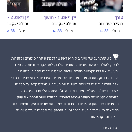
יין ויאנג 1 - חושך
טורף
יין ויאנג 2 - אור
תהילה יעקובוב
תהילה יעקובוב
תהילה יעקובוב
דיגיטלי
38 ₪
דיגיטלי
38 ₪
דיגיטלי
38 ₪
משימת העל של אינדיבוק היא לאפשר לכמה שיותר סופרים וסופרות
להפיץ לעולם את הסיפורים והמסרים שלהם, לתת לקוראים חופש בחירה
והעשיר את כוח הקריאה בעולם שלהם. אנחנו אוהבים ספרים, סיפורים
ולמידה, בדיוק כמוכם, אנו מאמינים שסיפורים מעצבים את מי שאנחנו כבני
אדם ומילים יכולות להעצים ולשנות את העולם שסביבנו.קצת על ספרים
אלקטרוניים / דיגיטלייםאינדיבוק היא חלק אינטגראלי מהמהפכה של
ספרים אלקטרוניים בשפה עברית להורדה, מהפכה אשר פתחה את שוק
הספרים בפני המון סופרים וסופרות חדשים ומוכשרים ובעיקר חשפה את
הקוראים הישראלים לעוד מבחר עצום ומרתק של ספרים בשלל נושאים
קרא עוד
וז'אנרים.
יצירת קשר