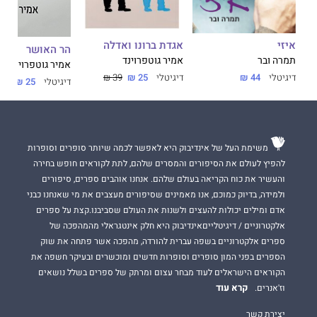
ם
אגדת ברונו ואדלה
איזי
הר האושר
אמיר גוטפרוינד
תמרה ובר
אמיר גוטפרוינד
דיגיטלי
25 ₪
39 ₪
דיגיטלי
44 ₪
דיגיטלי
25 ₪
44 ₪
משימת העל של אינדיבוק היא לאפשר לכמה שיותר סופרים וסופרות
להפיץ לעולם את הסיפורים והמסרים שלהם, לתת לקוראים חופש בחירה
והעשיר את כוח הקריאה בעולם שלהם. אנחנו אוהבים ספרים, סיפורים
ולמידה, בדיוק כמוכם, אנו מאמינים שסיפורים מעצבים את מי שאנחנו כבני
אדם ומילים יכולות להעצים ולשנות את העולם שסביבנו.קצת על ספרים
אלקטרוניים / דיגיטלייםאינדיבוק היא חלק אינטגראלי מהמהפכה של
ספרים אלקטרוניים בשפה עברית להורדה, מהפכה אשר פתחה את שוק
הספרים בפני המון סופרים וסופרות חדשים ומוכשרים ובעיקר חשפה את
הקוראים הישראלים לעוד מבחר עצום ומרתק של ספרים בשלל נושאים
קרא עוד
וז'אנרים.
יצירת קשר