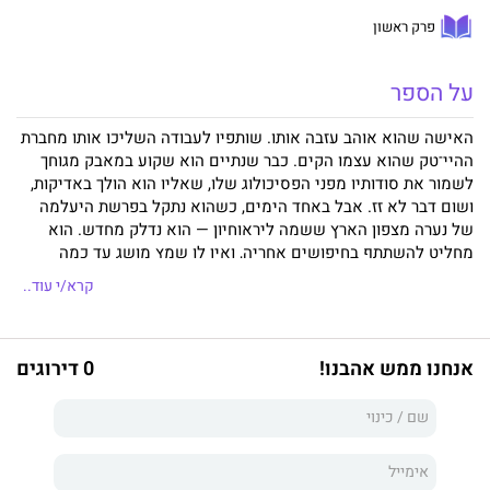
פרק ראשון
על הספר
האישה שהוא אוהב עזבה אותו. שותפיו לעבודה השליכו אותו מחברת
ההיי־טק שהוא עצמו הקים. כבר שנתיים הוא שקוע במאבק מגוחך
לשמור את סודותיו מפני הפסיכולוג שלו, שאליו הוא הולך באדיקות,
ושום דבר לא זז. אבל באחד הימים, כשהוא נתקל בפרשת היעלמה
של נערה מצפון הארץ ששמה ליראוחיון — הוא נדלק מחדש. הוא
מחליט להשתתף בחיפושים אחריה, ואין לו שמץ מושג עד כמה
סיפורה של הנערה שיצאה מביתה בכובע אדום ולא שבה עתיד לפתל
קרא/י עוד..
ולסבך את סיפורו שלו.
מזל עורב
, ספרו החדש של
אמיר גוטפרוינד
,
הוא סיפור רב־תפניות ומופלא בדקויותיו על שנה בחייו של איש מוזר
ומצחיק ועצוב, המתגורר במדינת ישראל המוזרה, המצחיקה והעצובה
אנחנו ממש אהבנו!
0 דירוגים
של ימינו. ספריו הקודמים של גוטפרוינד, שואה שלנו (זוכה פרס בוכמן
2001), אחוזות החוף (זוכה פרס ספיר 2003), העולם, קצת אחר כך
ורב־המכר עטור השבחים בשבילה גיבורים עפים, מיקמו אותו בין
המרתקים והחשובים בדור החדש של סופרי ישראל.