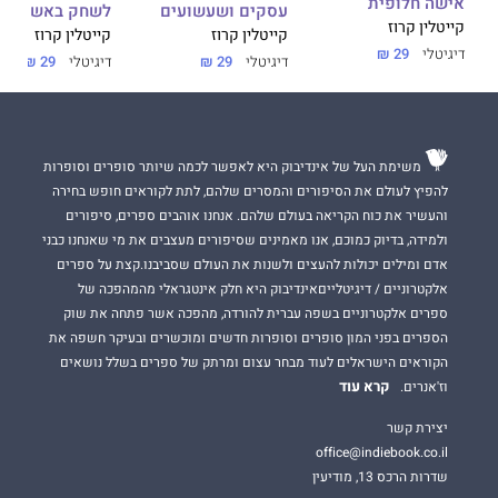
אישה חלופית
עסקים ושעשועים
לשחק באש עם 
קייטלין קרוז
קייטלין קרוז
קייטלין קרוז
דיגיטלי
29 ₪
דיגיטלי
29 ₪
דיגיטלי
29 ₪
משימת העל של אינדיבוק היא לאפשר לכמה שיותר סופרים וסופרות
להפיץ לעולם את הסיפורים והמסרים שלהם, לתת לקוראים חופש בחירה
והעשיר את כוח הקריאה בעולם שלהם. אנחנו אוהבים ספרים, סיפורים
ולמידה, בדיוק כמוכם, אנו מאמינים שסיפורים מעצבים את מי שאנחנו כבני
אדם ומילים יכולות להעצים ולשנות את העולם שסביבנו.קצת על ספרים
אלקטרוניים / דיגיטלייםאינדיבוק היא חלק אינטגראלי מהמהפכה של
ספרים אלקטרוניים בשפה עברית להורדה, מהפכה אשר פתחה את שוק
הספרים בפני המון סופרים וסופרות חדשים ומוכשרים ובעיקר חשפה את
הקוראים הישראלים לעוד מבחר עצום ומרתק של ספרים בשלל נושאים
קרא עוד
וז'אנרים.
יצירת קשר
office@indiebook.co.il
שדרות הרכס 13, מודיעין