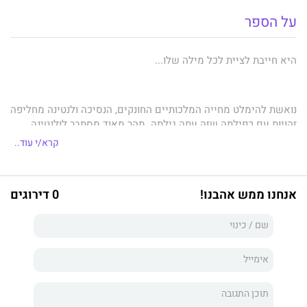
על הספר
היא חייבת לציית לכל מילה שלו...
נואשת להימלט מחייה המלכותיים החונקים, הנסיכה ולנטינה מחליפה
זהויות עם כפילתה שזה עתה גילתה. מהר מאוד מסתבר לולנטינה
שהיא משחקת באש, תרתי משמע, ושלא קל לשטות בבוס החדש
קרא/י עוד..
שלה, המיליארדר אכילס קסיליאריס, בייחוד כשכל מבט שלו ממלא
אותה בכמיהה ובלהבות תשוקה.
אנחנו ממש אהבנו!
0 דירוגים
כאשר אכילס השחצן חושף את המשחק שולנטינה משחקת, הוא
זועם. אבל עתה הכוח בידיו, וזוהי רק שאלה של זמן עד שיתגלו
סדקים בהופעתה המדהימה. הוא ידחוף את הוד מעלתה הנסיכה
המושלמת מעבר לגבולותיה... וינצל ללא חשש ובמלוא עוזו את כוח
המשיכה ביניהם!