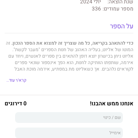
שנת הוצאה:
יולי 2024
מספר עמודים:
336
על הספר
כדי להתאהב בקריאה, כל מה שצריך זה למצוא את הספר הנכון.
זה
המוטו של אליוט, בעליה האהוב של חנות הספרים "מעבר לקשת".
אליוט ניחן בכישרון יוצא דופן להתאים בין ספרים לאנשים, ויחד עם
אירמה, שותפתו הוותיקה לחנות, הוא הפך אינספור שונאי ספרים
לקוראים נלהבים. אך כשאליוט מת במפתיע, אירמה מוכת האבל
מסכימה למכור את החנות ליזם נדל"ן שאפתן.
קרא/י עוד..
בנותיה של אירמה, לייני וברי, גדלו בחנות הספרים, ולא מוכנות לראות
אותה נהפכת לעוד בניין מגורים. גם תום, בן זוגו של אליוט, נחוש
לשמור אמונים למורשת של אהובו, והוא לא יוותר בקלות. השלושה
אנחנו ממש אהבנו!
0 דירוגים
חוברים יחד, והם יעשו הכול כדי להציל את החנות היקרה לליבם:
רכילויות בלתי מזיקות, שקרים קטנים, מעשי קונדס – כל האמצעים
כשרים.
מועדון קריאה לשונאי ספרים
הוא ספר שקוראים בחיוך. העלילה
שובת הלב משובצות המלצות קריאה, והשילוב הופך את הספר למכתב