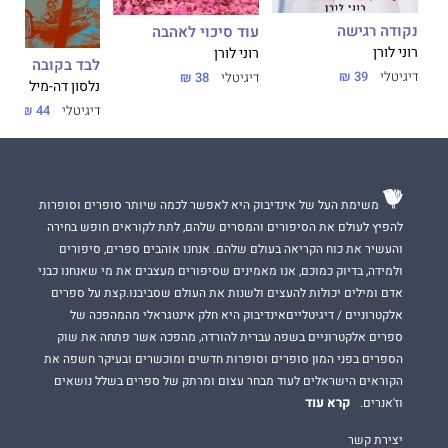
נקודה רגישה
עוד סיכוי לאהבה
רוני לורן
רוני לורן
לבד בקובה
דיגיטלי
39 ₪
דיגיטלי
38 ₪
נלסון דה-מיל
דיגיטלי
44 ₪
משימת העל של אינדיבוק היא לאפשר לכמה שיותר סופרים וסופרות
להפיץ לעולם את הסיפורים והמסרים שלהם, לתת לקוראים חופש בחירה
והעשיר את כוח הקריאה בעולם שלהם. אנחנו אוהבים ספרים, סיפורים
ולמידה, בדיוק כמוכם, אנו מאמינים שסיפורים מעצבים את מי שאנחנו כבני
אדם ומילים יכולות להעצים ולשנות את העולם שסביבנו.קצת על ספרים
אלקטרוניים / דיגיטלייםאינדיבוק היא חלק אינטגראלי מהמהפכה של
ספרים אלקטרוניים בשפה עברית להורדה, מהפכה אשר פתחה את שוק
הספרים בפני המון סופרים וסופרות חדשים ומוכשרים ובעיקר חשפה את
הקוראים הישראלים לעוד מבחר עצום ומרתק של ספרים בשלל נושאים
קרא עוד
וז'אנרים.
יצירת קשר