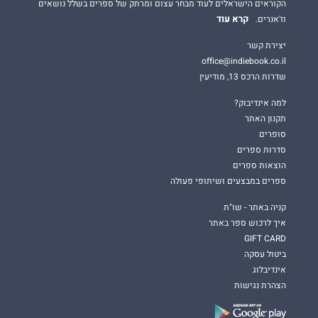
הקוראים הישראלים לעוד מבחר עצום ומרתק של ספרים בשלל נושאים
קרא עוד
וז'אנרים.
יצירת קשר
office@indiebook.co.il
שדרות הרכס 13, מודיעין
למה אינדיבוק?
תקנון האתר
סופרים
סדרות ספרים
הוצאות ספרים
ספרים במבצעים ושיתופי פעולה
קניה באתר - שו"ת
איך לרכוש ספר באתר
GIFT CARD
ביטול עסקה
אינדיבלוג
הצהרת נגישות