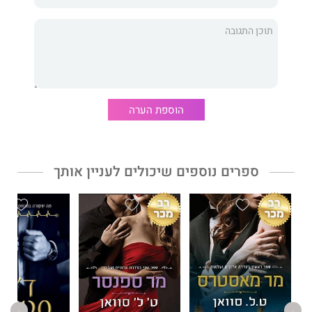
שנשארים בלב הקורא הרבה אחרי שהוא סגר את הספר. ספריה
תורגמו ליותר מ־ 20 שפות וזכו להצלחה בינלאומית.
חניית ביניים
הוא הספר הראשון בסדרת מועדון המייל היי. כל ספר
הוא על דמויות אחרות, ויכול להיקרא בפני עצמו.
"איזה ספר נהדר. צחקתי בקול רם כמה פעמים, כעסתי ואפילו
דמעתי."
אמזון
הוספת הערה
ספרים נוספים שיכולים לעניין אותך