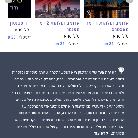
ד"ר סטנטון
אדונים ועלמות 1 - מר
אדונים ועלמות 2 - מר
מאסטרס
ספנסר
ט' ל' סוואן
ט' ל' סוואן
ט' ל' סוואן
דיגיטלי
35 ₪
דיגיטלי
35 ₪
דיגיטלי
35 ₪
משימת העל של אינדיבוק היא לאפשר לכמה שיותר סופרים וסופרות
להפיץ לעולם את הסיפורים והמסרים שלהם, לתת לקוראים חופש בחירה
והעשיר את כוח הקריאה בעולם שלהם. אנחנו אוהבים ספרים, סיפורים
ולמידה, בדיוק כמוכם, אנו מאמינים שסיפורים מעצבים את מי שאנחנו כבני
אדם ומילים יכולות להעצים ולשנות את העולם שסביבנו.קצת על ספרים
אלקטרוניים / דיגיטלייםאינדיבוק היא חלק אינטגראלי מהמהפכה של
ספרים אלקטרוניים בשפה עברית להורדה, מהפכה אשר פתחה את שוק
הספרים בפני המון סופרים וסופרות חדשים ומוכשרים ובעיקר חשפה את
הקוראים הישראלים לעוד מבחר עצום ומרתק של ספרים בשלל נושאים
קרא עוד
וז'אנרים.