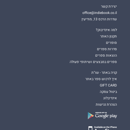
יצירת קשר
office@indiebook.co.il
שדרות הרכס 13, מודיעין
למה אינדיבוק?
תקנון האתר
סופרים
סדרות ספרים
הוצאות ספרים
ספרים במבצעים ושיתופי פעולה
קניה באתר - שו"ת
איך לרכוש ספר באתר
GIFT CARD
ביטול עסקה
אינדיבלוג
הצהרת נגישות