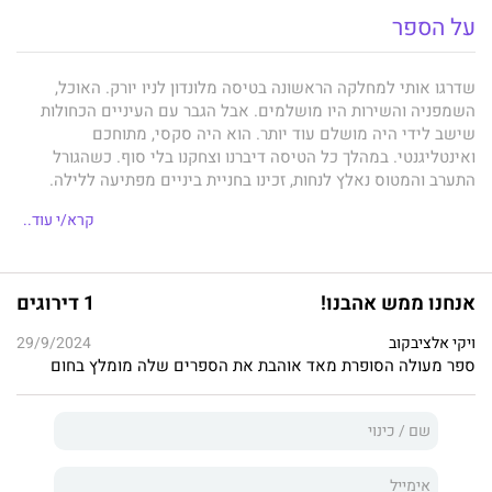
על הספר
שדרגו אותי למחלקה הראשונה בטיסה מלונדון לניו יורק. האוכל,
השמפניה והשירות היו מושלמים. אבל הגבר עם העיניים הכחולות
שישב לידי היה מושלם עוד יותר. הוא היה סקסי, מתוחכם
ואינטליגנטי. במהלך כל הטיסה דיברנו וצחקנו בלי סוף. כשהגורל
התערב והמטוס נאלץ לנחות, זכינו בחניית ביניים מפתיעה ללילה.
היינו נטולי תוכניות, חופשיים לעשות כרצוננו. רקדנו והשתוללנו ברחבי
קרא/י עוד..
בוסטון עד שנכנענו לתשוקה המטורפת בינינו, והעברנו לילה שאף
אישה לא תשכח.
כל זה קרה לפני שנה, ולא שמעתי ממנו שוב – עד היום. אתם יכולים
אנחנו ממש אהבנו!
1 דירוגים
לדמיין כמה הופתעתי לפגוש במקום העבודה החדש שלי את המנכ"ל
ולראות את ניצוץ השמחה בעיניו. אבל עבדתי קשה בשביל להתקבל
ויקי אלציבקוב
29/9/2024
לעבודת חלומותיי, ואין סיכוי שאשליך את ההזדמנות הזאת לפח רק
ספר מעולה הסופרת מאד אוהבת את הספרים שלה מומלץ בחום
בגלל זוג עיניים כחולות שובבות. הרגע קיבלתי אימייל. הוא דורש
שאגיע למשרדו מחר בשמונה בבוקר. אני לא בחורה שתנהל רומן
במשרד, אבל הסקרנות משתלטת עליי... איזה סוג של פגישה הוא
מתכנן?
ט' ל' סוואן
כותבת סיפורים רומנטיים לוהטים ובלתי נשכחים