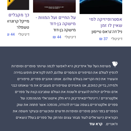
כך מקבלים החל
על החיים ועל המוות -
אסטרופיזיקה למי
מייקל קרוגרוס, רומ
מישקה בן-דוד
שאין לו זמן
טשפלר
מישקה בן-דוד
ניל דה־גראס טייסון
דיגיטלי
44 ₪
דיגיטלי
44 ₪
דיגיטלי
37 ₪
משימת העל של אינדיבוק היא לאפשר לכמה שיותר סופרים וסופרות
להפיץ לעולם את הסיפורים והמסרים שלהם, לתת לקוראים חופש בחירה
והעשיר את כוח הקריאה בעולם שלהם. אנחנו אוהבים ספרים, סיפורים
ולמידה, בדיוק כמוכם, אנו מאמינים שסיפורים מעצבים את מי שאנחנו כבני
אדם ומילים יכולות להעצים ולשנות את העולם שסביבנו.קצת על ספרים
אלקטרוניים / דיגיטלייםאינדיבוק היא חלק אינטגראלי מהמהפכה של
ספרים אלקטרוניים בשפה עברית להורדה, מהפכה אשר פתחה את שוק
הספרים בפני המון סופרים וסופרות חדשים ומוכשרים ובעיקר חשפה את
הקוראים הישראלים לעוד מבחר עצום ומרתק של ספרים בשלל נושאים
קרא עוד
וז'אנרים.