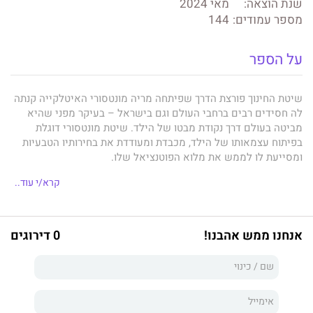
שנת הוצאה:
מאי 2024
מספר עמודים:
144
על הספר
שיטת החינוך פורצת הדרך שפיתחה מריה מונטסורי האיטלקייה קנתה
לה חסידים רבים ברחבי העולם וגם בישראל – בעיקר מפני שהיא
מביטה בעולם דרך נקודת מבטו של הילד. שיטת מונטסורי דוגלת
בפיתוח עצמאותו של הילד, מכבדת ומעודדת את בחירותיו הטבעיות
ומסייעת לו לממש את מלוא הפוטנציאל שלו.
בשנים האחרונות נפתחים יותר ויותר גני ילדים ובתי ספר ההולכים
קרא/י עוד..
בדרכה של מריה מונטסורי, אך את שיטת מונטסורי אפשר ליישם גם
בבית, כבר מימיו הראשונים של התינוק.
אנחנו ממש אהבנו!
0 דירוגים
טארה גריני
, המתמחה בשיטה כבר למעלה מארבעים שנה ומנהלת
את אחד מבתי הספר המונטסוריים הגדולים בניו יורק, מנחה את
ההורים הטריים בעיקרי השיטה ובדרך המיטבית ליישם אותה בבית:
ארגון הסביבה הביתית באופן שמעודד את עצמאותו, סקרנותו
וביטחונו של הילד, תוך שימוש בחומרים טבעיים וזמינים.