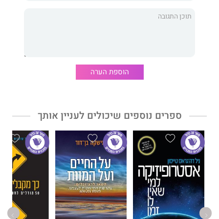
הפעילויות ה"מונטסוריות" שאפשר לעשות בבית, יחד עם הילד.
פיתוח כישוריו המוטוריים, התקשורתיים והרגשיים של הילד
בשלוש שנות חייו הראשונות.
הדרכים הטובות ביותר לגמילה מחיתולים לפי שיטת מונטסורי.
הספר
מונטסורי בבית
הוא מדריך מעשי, ידידותי ומרהיב עין, שיסייע
לכל הורה, גם למי שאין לו כל רקע חינוכי, לגדל את ילדיו ברוח אחת
הוספת הערה
השיטות המצליחות בעולם.
ספרים נוספים שיכולים לעניין אותך