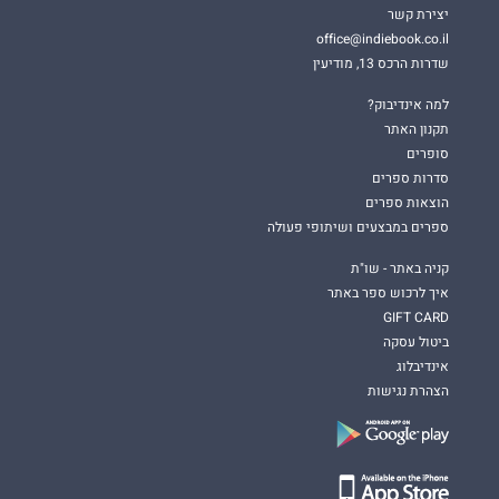
יצירת קשר
office@indiebook.co.il
שדרות הרכס 13, מודיעין
למה אינדיבוק?
תקנון האתר
סופרים
סדרות ספרים
הוצאות ספרים
ספרים במבצעים ושיתופי פעולה
קניה באתר - שו"ת
איך לרכוש ספר באתר
GIFT CARD
ביטול עסקה
אינדיבלוג
הצהרת נגישות