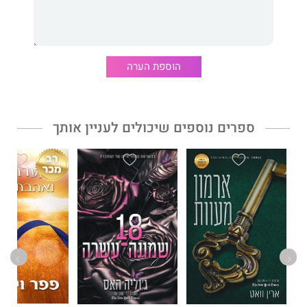
האם הם שותפים נאהבים? או שמא הם אויבים?
כשיצירה מעוותת תלויה בשניים, מי היוזם ומי מאציל סמכויות?
הוספת הערה
המלכודת הסופית תגלה הכול.
ספרים נוספים שיכולים לעניין אותך
***
מוטרפים מלידה
הוא החלק השני בדואט מתח רומנטי ומסועף מאת
טרישה וולף
. חלקי הפאזל מתחילים להתחבר זה לזה ולהציג תשתית
אפלה של אהבה מוטרפת כנגד כל הסיכויים.