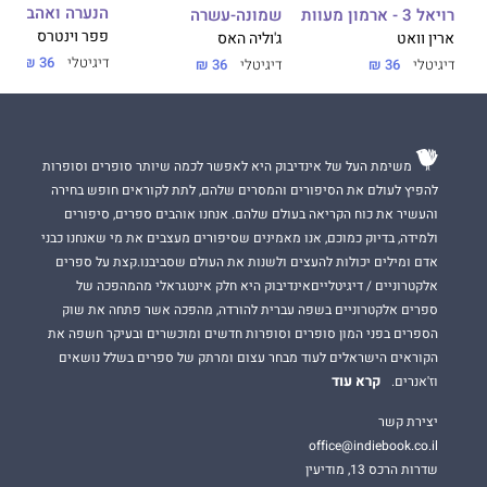
הנערה ואהבתה ל
שמונה-עשרה
רויאל 3 - ארמון מעוות
פפר וינטרס
ג'וליה האס
ארין וואט
דיגיטלי
36 ₪
דיגיטלי
36 ₪
דיגיטלי
36 ₪
משימת העל של אינדיבוק היא לאפשר לכמה שיותר סופרים וסופרות
להפיץ לעולם את הסיפורים והמסרים שלהם, לתת לקוראים חופש בחירה
והעשיר את כוח הקריאה בעולם שלהם. אנחנו אוהבים ספרים, סיפורים
ולמידה, בדיוק כמוכם, אנו מאמינים שסיפורים מעצבים את מי שאנחנו כבני
אדם ומילים יכולות להעצים ולשנות את העולם שסביבנו.קצת על ספרים
אלקטרוניים / דיגיטלייםאינדיבוק היא חלק אינטגראלי מהמהפכה של
ספרים אלקטרוניים בשפה עברית להורדה, מהפכה אשר פתחה את שוק
הספרים בפני המון סופרים וסופרות חדשים ומוכשרים ובעיקר חשפה את
הקוראים הישראלים לעוד מבחר עצום ומרתק של ספרים בשלל נושאים
קרא עוד
וז'אנרים.
יצירת קשר
office@indiebook.co.il
שדרות הרכס 13, מודיעין