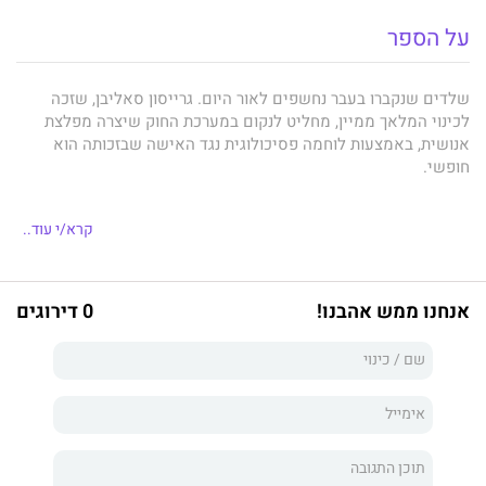
על הספר
שלדים שנקברו בעבר נחשפים לאור היום. גרייסון סאליבן, שזכה
לכינוי המלאך ממיין, מחליט לנקום במערכת החוק שיצרה מפלצת
אנושית, באמצעות לוחמה פסיכולוגית נגד האישה שבזכותה הוא
חופשי.
קרא/י עוד..
ד"ר לונדון נובל, שנברה עמוק בנשמתו ובמוחו של הרוצח שבו
התאהבה, מגלה שקיים רוצח אחר שמחקה את שיטותיו של אהובה
ומנסה להפיל אותו. היא מחפשת תשובות בזמן אמת ואחדותם שוב
אנחנו ממש אהבנו!
0 דירוגים
עומדת בפני סכנה.
המציאות החדשה מחייבת אותם להיות חזקים ולשרוד בכל מחיר.
אהבתם והישארותם יחד תלויה בכך שיצליחו ללכוד את הרוצח
שמאיים על חירותם.