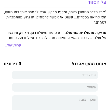
על הספר
"אבל הדבר המסוכן ביותר, ומפניו מבקש אבא להזהיר אותי כמו מאש,
הוא קריאה בספרים... פשוט אי אפשר להפסיק. זה גרוע מהתמכרות
לסמים."
מוזיקה פופולרית מוויטולה
הוא סיפור משולח רסן, מצחיק ומרגש
על עולם של כפור מקפיא, סאונות מהבילות, ציד איילים ועל קיומו
הבלתי-רגיל של ילד אחד. הימים הם שלהי שנות השישים בוויטולה,
קרא/י עוד..
עיירה קטנה בצפון שוודיה: דרכי העפר מתכסות אספלט, החוות
ננטשות בזו אחר זו ומוזיקת הרוק נכנסת לזירה במלוא עוצמתה
הקצבית. מָטי וחברו השתקן נילָה גדלים ומתבגרים לעיניהם
אנחנו ממש אהבנו!
0 דירוגים
המשתאות של בני הדור המבוגר בעיירה – אנשי עמל חשדנים
ושתקנים, חדורי דת ומסורת ומאמינים גדולים בשנאפס תוצרת בית.
מיקאל ניאֵמי
טווה כאן זה סיפור מצחיק ובלתי-נשכח על התבגרות
בקצה העולם, על כאב ההתבגרות, על פער הדורות, על חברות אמת ועל
האירועים המעצבים את חיינו. הספר, שראה אור לראשונה בשנת
2000, היה לרב-מכר אדיר בשוודיה, תורגם לעשרים שפות, הומחז
והוסרט.