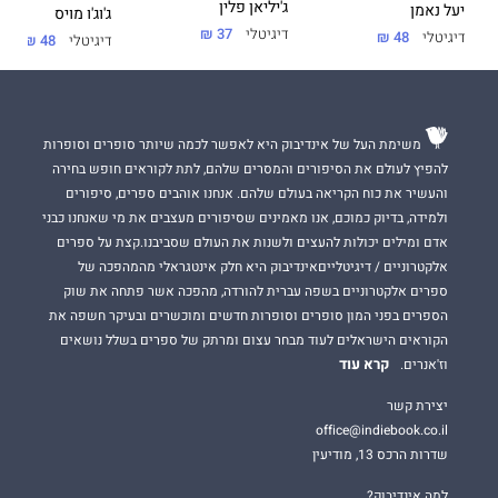
ג'יליאן פלין
יעל נאמן
ג'וג'ו מויס
דיגיטלי
37 ₪
דיגיטלי
48 ₪
דיגיטלי
48 ₪
משימת העל של אינדיבוק היא לאפשר לכמה שיותר סופרים וסופרות
להפיץ לעולם את הסיפורים והמסרים שלהם, לתת לקוראים חופש בחירה
והעשיר את כוח הקריאה בעולם שלהם. אנחנו אוהבים ספרים, סיפורים
ולמידה, בדיוק כמוכם, אנו מאמינים שסיפורים מעצבים את מי שאנחנו כבני
אדם ומילים יכולות להעצים ולשנות את העולם שסביבנו.קצת על ספרים
אלקטרוניים / דיגיטלייםאינדיבוק היא חלק אינטגראלי מהמהפכה של
ספרים אלקטרוניים בשפה עברית להורדה, מהפכה אשר פתחה את שוק
הספרים בפני המון סופרים וסופרות חדשים ומוכשרים ובעיקר חשפה את
הקוראים הישראלים לעוד מבחר עצום ומרתק של ספרים בשלל נושאים
קרא עוד
וז'אנרים.
יצירת קשר
office@indiebook.co.il
שדרות הרכס 13, מודיעין
למה אינדיבוק?