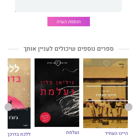
"לעתים ספרים כאלה צצים כאילו משום מקום, ספרים שהיית רוצה
לכתוב אותם בעצמך. סיפור פראי, ועם זאת מלא אהבה, מהנה
ומשעשע."
הוספת הערה
Dagens Nyheter
"ספר העולה על גדותיו בפליאה, בעזות מצח ובתמימות מלאת
התלהבות – במילה אחת: נעורים. כל פרק הוא אפוס מיניאטורי."
ספרים נוספים שיכולים לעניין אותך
The New York Times
"עמוק ומרהיב... ההישג הגדול ביותר של ניאמי נעוץ בבריאת עולם
שמתקיים על קו התפר: במרחב שבין זיכרונות הילדות המופלאים של
המבוגרים לבין הפנטזיות הנאיביות של הצעירים על אודות העתיד."
דבר עורכת האתר:
בדרך כובשת, מצחיקה וכנה כותב ניאמי מקום אחר מאוד מכל מה
שאנחנו כאן מכירים ויודעים.
בתוך כל האחרות הזאת, התבגרות אנושית וקרובה מאוד ללב.
נעלמת
היינו העתיד
ללכת בדרכך