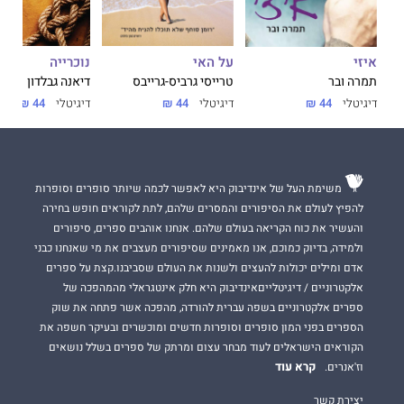
על האי
נוכרייה
איזי
טרייסי גרביס-גרייבס
דיאנה גבלדון
תמרה ובר
דיגיטלי
44 ₪
דיגיטלי
44 ₪
דיגיטלי
44 ₪
משימת העל של אינדיבוק היא לאפשר לכמה שיותר סופרים וסופרות
להפיץ לעולם את הסיפורים והמסרים שלהם, לתת לקוראים חופש בחירה
והעשיר את כוח הקריאה בעולם שלהם. אנחנו אוהבים ספרים, סיפורים
ולמידה, בדיוק כמוכם, אנו מאמינים שסיפורים מעצבים את מי שאנחנו כבני
אדם ומילים יכולות להעצים ולשנות את העולם שסביבנו.קצת על ספרים
אלקטרוניים / דיגיטלייםאינדיבוק היא חלק אינטגראלי מהמהפכה של
ספרים אלקטרוניים בשפה עברית להורדה, מהפכה אשר פתחה את שוק
הספרים בפני המון סופרים וסופרות חדשים ומוכשרים ובעיקר חשפה את
הקוראים הישראלים לעוד מבחר עצום ומרתק של ספרים בשלל נושאים
קרא עוד
וז'אנרים.
יצירת קשר