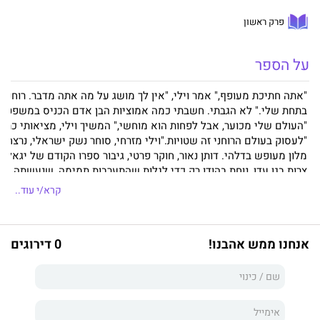
פרק ראשון
על הספר
"אתה חתיכת מעופף," אמר וילי, "אין לך מושג על מה אתה מדבר. רוחני?
בתחת שלי." לא הגבתי. חשבתי כמה אמוציות הבן אדם הכניס במשפט א
"העולם שלי מכוער, אבל לפחות הוא מוחשי," המשיך וילי, מציאותי כתמי
"לעסוק בעולם הרוחני זה שטויות."וילי מזרחי, סוחר נשק ישראלי, נרצח ב
מלון מעופש בדלהי. דותן נאור, חוקר פרטי, גיבור ספרו הקודם של יגאל צו
צרות בגן עדן, נוחת בהודו רק כדי לגלות שהתערבות תמימה, שנעשתה שנ
לפני כן בדיוק, הציתה את שיפולי ההימלאיה באש של טרור נגד ישראלי
קרא/י עוד..
רישיקש מפסיקה להיות מקום של רוחניות, במנאלי אין יותר שאנטי,
ובקשמיר נחטף זוג ישראלי לצורכי מיקוח. בשנגרי-לה, גן העדן החבוי בש
ההימלאיה, נשפך דם ישראלי, ובכמויות.מוות בשנגרי-לה הוא ספר מתח 
אנחנו ממש אהבנו!
0 דירוגים
שלוקח את הקורא למסע אל מעמקי הסיוטים של כל ישראלי - הפחד מט
החשש מחטיפה. העלילה הסוחפת מחברת בין שני קצוות מנוגדים: טרור
ורוחניות. בתווך נרקמים שני סיפורי אהבה יוצאי דופן.