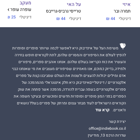
מעקב
על האי
איזי
עופרה עופר אורן
טרייסי גרביס-גרייבס
תמרה ובר
דיגיטלי
25 ₪
דיגיטלי
44 ₪
דיגיטלי
44 ₪
משימת העל של אינדיבוק היא לאפשר לכמה שיותר סופרים וסופרות
להפיץ לעולם את הסיפורים והמסרים שלהם, לתת לקוראים חופש בחירה
והעשיר את כוח הקריאה בעולם שלהם. אנחנו אוהבים ספרים, סיפורים
ולמידה, בדיוק כמוכם, אנו מאמינים שסיפורים מעצבים את מי שאנחנו כבני
אדם ומילים יכולות להעצים ולשנות את העולם שסביבנו.קצת על ספרים
אלקטרוניים / דיגיטלייםאינדיבוק היא חלק אינטגראלי מהמהפכה של
ספרים אלקטרוניים בשפה עברית להורדה, מהפכה אשר פתחה את שוק
הספרים בפני המון סופרים וסופרות חדשים ומוכשרים ובעיקר חשפה את
הקוראים הישראלים לעוד מבחר עצום ומרתק של ספרים בשלל נושאים
קרא עוד
וז'אנרים.
יצירת קשר
office@indiebook.co.il
שדרות הרכס 13, מודיעין