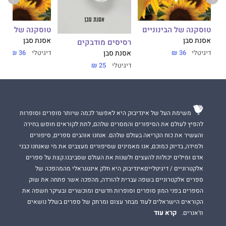
טוסקנה של הבינוניים
טוסקנה של הבינו
אסנת סבן
אסנת סבן
רסיסים מודבקים
דיגיטלי
36 ₪
דיגיטלי
36 ₪
אסנת סבן
דיגיטלי
25 ₪
משימת העל של אינדיבוק היא לאפשר לכמה שיותר סופרים וסופרות
להפיץ לעולם את הסיפורים והמסרים שלהם, לתת לקוראים חופש בחירה
והעשיר את כוח הקריאה בעולם שלהם. אנחנו אוהבים ספרים, סיפורים
ולמידה, בדיוק כמוכם, אנו מאמינים שסיפורים מעצבים את מי שאנחנו כבני
אדם ומילים יכולות להעצים ולשנות את העולם שסביבנו.קצת על ספרים
אלקטרוניים / דיגיטלייםאינדיבוק היא חלק אינטגראלי מהמהפכה של
ספרים אלקטרוניים בשפה עברית להורדה, מהפכה אשר פתחה את שוק
הספרים בפני המון סופרים וסופרות חדשים ומוכשרים ובעיקר חשפה את
הקוראים הישראלים לעוד מבחר עצום ומרתק של ספרים בשלל נושאים
קרא עוד
וז'אנרים.