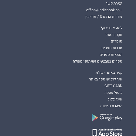
יצירת קשר
office@indiebook.co.il
שדרות הרכס 13, מודיעין
למה אינדיבוק?
תקנון האתר
סופרים
סדרות ספרים
הוצאות ספרים
ספרים במבצעים ושיתופי פעולה
קניה באתר - שו"ת
איך לרכוש ספר באתר
GIFT CARD
ביטול עסקה
אינדיבלוג
הצהרת נגישות