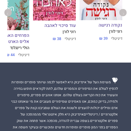
נקודה רגישה
עוד סיכוי לאהבה
רוני לורן
רוני לורן
הפרחים האבודי
דיגיטלי
39 ₪
דיגיטלי
38 ₪
אליס הארט
הולי רינגלנד
דיגיטלי
44 ₪
משימת העל של אינדיבוק היא לאפשר לכמה שיותר סופרים וסופרות
להפיץ לעולם את הסיפורים והמסרים שלהם, לתת לקוראים חופש בחירה
והעשיר את כוח הקריאה בעולם שלהם. אנחנו אוהבים ספרים, סיפורים
ולמידה, בדיוק כמוכם, אנו מאמינים שסיפורים מעצבים את מי שאנחנו כבני
אדם ומילים יכולות להעצים ולשנות את העולם שסביבנו.קצת על ספרים
אלקטרוניים / דיגיטלייםאינדיבוק היא חלק אינטגראלי מהמהפכה של
ספרים אלקטרוניים בשפה עברית להורדה, מהפכה אשר פתחה את שוק
הספרים בפני המון סופרים וסופרות חדשים ומוכשרים ובעיקר חשפה את