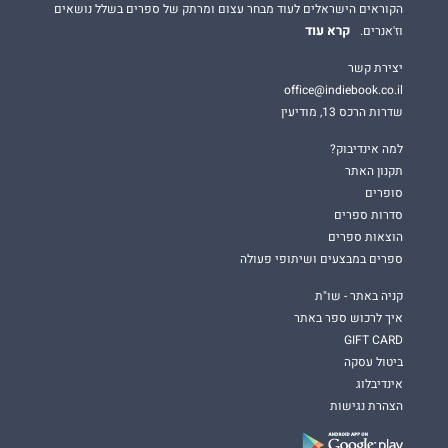
הקוראים הישראלים לעוד מבחר עצום ומרתק של ספרים בשלל נושאים
קרא עוד
וז'אנרים.
יצירת קשר
office@indiebook.co.il
שדרות הרכס 13, מודיעין
למה אינדיבוק?
תקנון האתר
סופרים
סדרות ספרים
הוצאות ספרים
ספרים במבצעים ושיתופי פעולה
קניה באתר - שו"ת
איך לרכוש ספר באתר
GIFT CARD
ביטול עסקה
אינדיבלוג
הצהרת נגישות