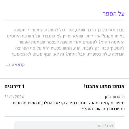
על הספר
עברו מאז כל כך הרבה שנים, איך יכול להיות שהיא עדיין תקועה
באותו מקום? איך ייתכן שהיא עדיין לא התגברה על מערכת היחסים
האיומה ההיא? לפעמים אנדי חושבת לעצמה שבאמת אפשר
להמשיך ככה. רק לעבוד. הנה, ממש עכשיו היא על סף הפריצה
הגדולה שלה כסופרת. אבל זוגיות? זה לא. הגוף פשוט לא מאפשר
לה. ובטח שלא הנפש.
קרא/י עוד..
כל כך הרבה לילות הלכה לישון לבד, אבל עכשיו גם השינה נלקחה
אנחנו ממש אהבנו!
1 דירוגים
ממנה. השכן שלה לא מפסיק להרעיש בלילות. מה יש לו, למען
השם? למה הוא צועד שם בכבדות הלוך ושוב?
שוש טורג'מן
31/1/2024
סיפור מקסים ומהנה. סגנון כתיבה קריא בהחלט, ודמויות מרתקות
ומעוררות הזדהות. מומלץ!
השכן הזה הוא היל דוסון. והוא באמת לא מצליח לישון. מאז שנפצע
בעת מילוי תפקידו, גם החיים שלו נתקעו. פעם הוא היה לוחם אש,
גבר חסון שמציל בני אדם. ועכשיו מה? מה הוא כבר שווה ?