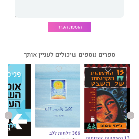
תרגילי הערכה עצמית שיסייעו לכם להגדיר איזה מין אמפת אתם
כלים להגן על עצמכם מפני עומס יתר חושי, מתשישות,
מהתמכרויות ומתשישות החמלה, תוך כדי חידוש אנרגיית החיים
שלכם
הוספת הערה
אסטרטגיות פשוטות ויעילות להפסיק לספוח מתחים ותסמינים
גופניים של אחרים, ולהגן על עצמכם מפני נרקיסיסטים ומשאר
ערפדי אנרגיה
כיצד למצוא את סוג העבודה המתאים לכם ולכונן מערכות יחסים
ספרים נוספים שיכולים לעניין אותך
מזינות
כיצד לנהל מערכות יחסים אינטימיות בלי להרגיש מוצפים
הכוונה להורים ולמי שמגדלים ילדים אמפתים
דרכים לעורר את מתנת האינטואיציה של האדם האמפת, ולהעמיק
את החיבור הרוחני עם כל היצורים החיים
366 דלתות ללב
13 האימהות הקדומות