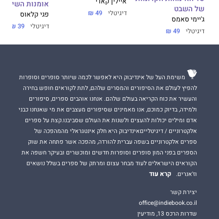
איילין קאדי
אומנות השיווק 
של השבט
דיגיטלי
49 ₪
פגי קלאוס
ג'יימי סאמס
דיגיטלי
39 ₪
דיגיטלי
49 ₪
משימת העל של אינדיבוק היא לאפשר לכמה שיותר סופרים וסופרות
להפיץ לעולם את הסיפורים והמסרים שלהם, לתת לקוראים חופש בחירה
והעשיר את כוח הקריאה בעולם שלהם. אנחנו אוהבים ספרים, סיפורים
ולמידה, בדיוק כמוכם, אנו מאמינים שסיפורים מעצבים את מי שאנחנו כבני
אדם ומילים יכולות להעצים ולשנות את העולם שסביבנו.קצת על ספרים
אלקטרוניים / דיגיטלייםאינדיבוק היא חלק אינטגראלי מהמהפכה של
ספרים אלקטרוניים בשפה עברית להורדה, מהפכה אשר פתחה את שוק
הספרים בפני המון סופרים וסופרות חדשים ומוכשרים ובעיקר חשפה את
הקוראים הישראלים לעוד מבחר עצום ומרתק של ספרים בשלל נושאים
קרא עוד
וז'אנרים.
יצירת קשר
office@indiebook.co.il
שדרות הרכס 13, מודיעין