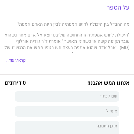
על הספר
מה ההבדל בין היכולת לחוש אמפתיה לבין היות האדם אמפת?
"היכולת לחוש אמפתיה זו התחושה שליבנו יוצא אל אדם אחר כשהוא
עובר תקופה קשה או כשהוא מאושר," אומרת ד"ר ג'ודית אורלוף
(MD). "אבל אדם שהוא אמפת בעצם חש בגופו ממש את הרגשות של
אנשים אחרים, את האנרגיה שלהם ואת התסמינים הגופניים שהם
חווים – בלי המסננים שבהם מצוידים רוב בני האדם." ב
מדריך
קרא/י עוד..
ההישרדות לאמפתים
מציעה ד"ר אורלוף ארגז כלים מעשי שיסייע
לאנשים רגישים לפתח מנגנוני התמודדות בריאים, בעולמנו מרובה
הגירויים – תוך כדי אימוץ מלא של המתנות שבהן ניחן האדם
אנחנו ממש אהבנו!
0 דירוגים
האמפת, למשל אינטואיציה, חמלה, יצירתיות וחיבור רוחני.
הספר שלפנינו – מעשי, מעצים ואוהב – נוצר כדי לתמוך באמפתים
ובכל המבקשים לפתח רגישויות קיימות ולפעול ברגישות בעולם
שפעמים רבות איננו רגיש. הספר מסייע לאמפתים באתגרים
המיוחדים להם, ומאפשר ליקיריהם להבין טוב יותר את צורכיהם של
האנשים הרגישים בחייהם, וכן גם את המתנות שבהן בורכו אותם
אנשים. ד"ר אורלוף מציעה בספר כמה התנסויות חיוניות ובהן: