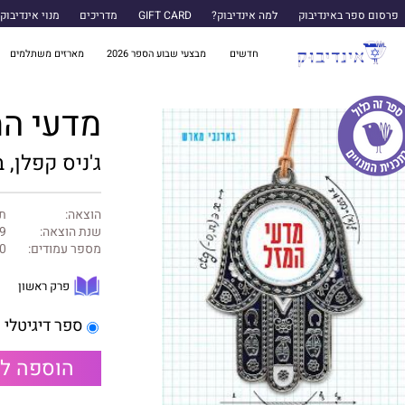
פרסום ספר באינדיבוק
למה אינדיבוק?
GIFT CARD
מדריכים
מנוי אינדיבוק
חדשים
מבצעי שבוע הספר 2026
מארזים משתלמים
מדעי המ
ג'ניס קפלן,
הוצאה:
תכ
שנת הוצאה:
9
מספר עמודים:
0
פרק ראשון
ספר דיגיטלי
הוספה ל