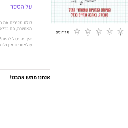
על הספר
כולנו מכירים את 
מאושרת, הם בריאי
0 דירוגים
איך זה יכול להיות
שלאחרים אין ולו ק
את הסוגיה הזו בדי
סיכונים
ד"ר בארנב
חוקרים ומפגשים ע
הקלעים" של סוגיי
אנחנו ממש אהבנו!
בין היתר טוענים ה
זה נכון. בהחלט יש
כדי לזמן את המזל ל
כשתדעו להשתמש בכ
לעבודה נחשקת, להי
הרגע הקשה ביותר 