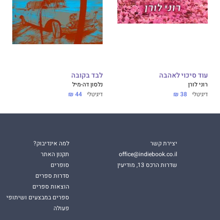
עוד סיכוי לאהבה
לבד בקובה
רוני לורן
נלסון דה-מיל
דיגיטלי
38 ₪
דיגיטלי
44 ₪
יצירת קשר
למה אינדיבוק?
office@indiebook.co.il
תקנון האתר
שדרות הרכס 13, מודיעין
סופרים
סדרות ספרים
הוצאות ספרים
ספרים במבצעים ושיתופי
פעולה