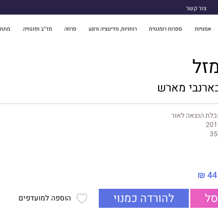
צור קשר
אמנויות
ספרות רומנטית
רוחניות, מדיטציה ורוגע
פרוזה
מד"ב ופנטזיה
מתח 
זל
 בארנבי מארש
לת הוצאה לאור
201
35
44 ₪
סל
להורדה כמנוי
הוספה למועדפים