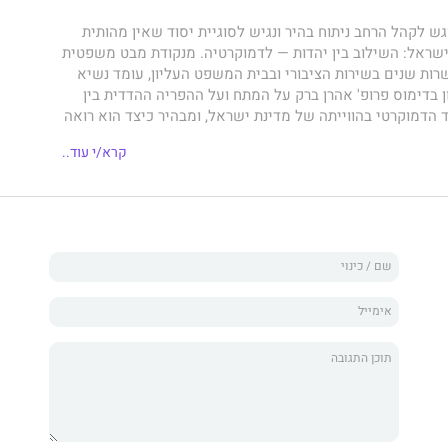
 לקהל הרחב ניתוח בהיר ונגיש לסוגיית יסוד שאין מהותית
ישראל: השילוב בין יהדות — לדמוקרטיה. מנקודת מבט משפטית
שרות שנים בשירות הציבורי ובבית המשפט העליון, עומד נשיא
 בדימוס פרופ' אהרן ברק על המתח ועל ההפריה ההדדית בין
ד הדמוקרטי בהווייתה של מדינת ישראל, ומבהיר כיצד הוא רואה
ן ערכי יסוד אלו.
קרא/י עוד..
ל כמדינה יהודית ודמוקרטית יזכו להיחשף למהלך מחשבתו של
ים של זמננו ושל מדינת ישראל לדורותיה, ולביאור שאין חשוב
ה הישראלית.
וא משפטן בעל שם עולמי, ממעצבי המשפט הישראלי
לית. ברק הוא חתן פרס ישראל לחקר המשפט, כיהן כדיקן
באוניברסיטה העברית בירושלים, כיועץ המשפטי לממשלה,
העליון וכנשיא בית המשפט העליון. כיום מכהן כחבר סגל בכיר
ינר למשפטים באוניברסיטת רייכמן.