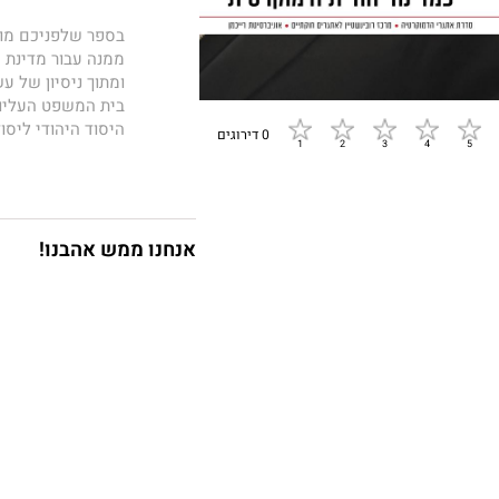
בספר שלפניכם מוגש
ממנה עבור מדינת 
ומתוך ניסיון של ע
בית המשפט העליון
היסוד היהודי ליסו
0 דירוגים
את השילוב הראוי בי
קוראי מדינת ישרא
אחד מגדולי המשפטנ
ממנו לעתיד החבר
אנחנו ממש אהבנו!
פרופ' אהרן ברק ה
והדמוקרטיה הישרא
הפקולטה למשפטים 
כשופט בית המשפט 
בבית ספר הארי רדז