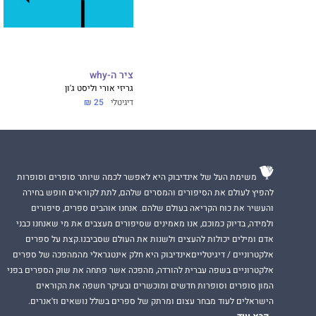
ציר ה-why
גריזי אורי וליסט ג'ון
דיגיטלי
25 ₪
משימת העל של אינדיבוק היא לאפשר לכמה שיותר סופרים וסופרות
להפיץ לעולם את הסיפורים והמסרים שלהם, לתת לקוראים חופש בחירה
והעשיר את כוח הקריאה בעולם שלהם. אנחנו אוהבים ספרים, סיפורים
ולמידה, בדיוק כמוכם, אנו מאמינים שסיפורים מעצבים את מי שאנחנו כבני
אדם ומילים יכולות להעצים ולשנות את העולם שסביבנו.קצת על ספרים
אלקטרוניים / דיגיטלייםאינדיבוק היא חלק אינטגראלי מהמהפכה של ספרים
אלקטרוניים בשפה עברית להורדה, מהפכה אשר פתחה את שוק הספרים בפני
המון סופרים וסופרות חדשים ומוכשרים ובעיקר חשפה את הקוראים
הישראלים לעוד מבחר עצום ומרתק של ספרים בשלל נושאים וז'אנרים.