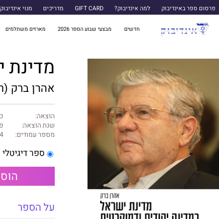
פרסום ספר באינדיבוק
למה אינדיבוק?
GIFT CARD
מדריכים
מנוי אינדיבוק
חדשים
מבצעי שבוע הספר 2026
מארזים משתלמים
מדינת י
אהרן ברק (רי
הוצאה:
כנ
שנת הוצאה:
פב
מספר עמודים:
4
ספר דיגיטלי
הוספ
על הספר