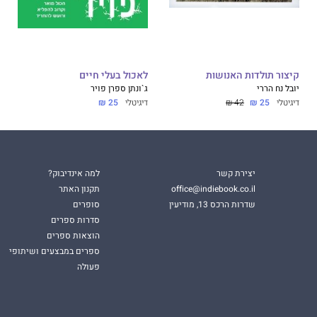
קיצור תולדות האנושות
לאכול בעלי חיים
יובל נח הררי
ג`ונתן ספרן פויר
דיגיטלי
25 ₪
42 ₪
דיגיטלי
25 ₪
יצירת קשר
למה אינדיבוק?
office@indiebook.co.il
תקנון האתר
שדרות הרכס 13, מודיעין
סופרים
סדרות ספרים
הוצאות ספרים
ספרים במבצעים ושיתופי
פעולה