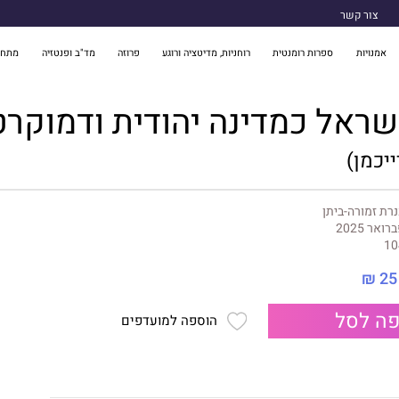
צור קשר
אמנויות
ספרות רומנטית
רוחניות, מדיטציה ורוגע
פרוזה
מד"ב ופנטזיה
מתח 
שראל כמדינה יהודית ודמוקרט
יכמן)
רת זמורה-ביתן
רואר 2025
10
25 ₪
ה לסל
הוספה למועדפים