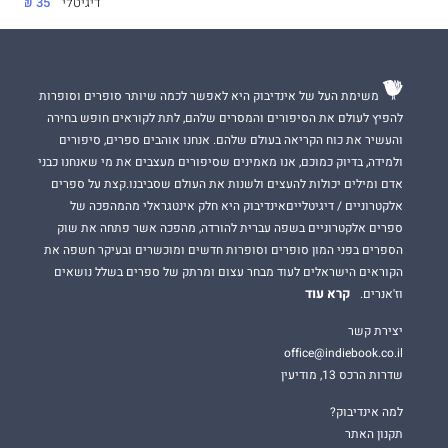
דיגיטלי
35 ₪
משימת העל של אינדיבוק היא לאפשר לכמה שיותר סופרים וסופרות
להפיץ לעולם את הסיפורים והמסרים שלהם, לתת לקוראים חופש בחירה
והעשיר את כוח הקריאה בעולם שלהם. אנחנו אוהבים ספרים, סיפורים
ולמידה, בדיוק כמוכם, אנו מאמינים שסיפורים מעצבים את מי שאנחנו כבני
אדם ומילים יכולות להעצים ולשנות את העולם שסביבנו.קצת על ספרים
אלקטרוניים / דיגיטלייםאינדיבוק היא חלק אינטגראלי מהמהפכה של
ספרים אלקטרוניים בשפה עברית להורדה, מהפכה אשר פתחה את שוק
הספרים בפני המון סופרים וסופרות חדשים ומוכשרים ובעיקר חשפה את
הקוראים הישראלים לעוד מבחר עצום ומרתק של ספרים בשלל נושאים
קרא עוד
וז'אנרים.
יצירת קשר
office@indiebook.co.il
שדרות הרכס 13, מודיעין
למה אינדיבוק?
תקנון האתר