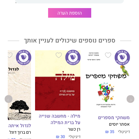
ד"ר אמל עאמר, עורך דין ומגשר, איש חינוך בעל ותק של עשרים שנה
בהוראה, בהדרכה ובניהול במשרד החינוך, בעל תואר ראשון במשפטים
הוספת הערה
ותואר ראשון בתקשורת, תואר שני במסלול מחקרי מאוניברסיטת חיפה
ותואר שלישי בהצטיינות בחינוך מאוניברסיטת אריאל, בוגר הכשרת
מנהלים של אבני ראשה ובוגר לימודי תעודה במנהל, מנהיגות ומדיניות
בחינוך מהאוניברסיטה הפתוחה ועמית תוכנית מעבר לאופק במכון
ספרים נוספים שיכולים לעניין אותך
מופ"ת.
זוכה פרס דוקטורנטים מצטיינים על תפוקות מחקר בשנים
תשפ"א–תשפ"ב ובמלגת המרכז למורשת הדרוזית בישראל. בעבר
מנהל בית הספר הדמוקרטי בחדרה, מנהל בית הספר המקיף בית
חנינא בירושלים ומרצה במכללה האקדמית הערבית לחינוך בחיפה.
כיום בפוסט דוקטורט בפקולטה לחינוך באוניברסיטת חיפה ומרצה
בקריה האקדמית אונו.
מילה - מחשבה שנייה
משחקי מספרים
על ברית המילה
אסתר יוסים
לגדול איתה
רן כשר
דיגיטלי
35 ₪
רם ברוך דונל
דיגיטלי
30 ₪