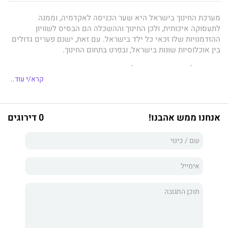
מערכת החינוך בישראל היא שער הכניסה לאקדמיה, וממנה
לתעסוקה איכותית, ולכן החינוך וההשכלה הם הבסיס לשוויון
ההזדמנויות שלו זכאי כל ילד בישראל. עם זאת, ישנם פערים גדולים
בין אוכלוסיות שונות בישראל, ובפרט בתחום החינוך.
הספר שלפניכם, המבוסס על מחקר איכותני וכמותני רחב היקף, סוקר
את התפתחות מערכת החינוך הישראלית ומתמקד בשינויים שחלו
קרא/י עוד..
במערכת החינוך וההשכלה הגבוהה הדרוזית מקום המדינה ועד היום,
בדגש על התפנית שחלה בשנת 1976, עת הובחנה מערכת החינוך
הדרוזית ממערכת החינוך הערבית.
אנחנו ממש אהבנו!
0 דירוגים
הוא שופך אור על השיפור הניכר בהישגי התלמידים הדרוזים, שהגיע
ב־2023 לשיעור זכאות לבגרות של 91.6%, ומבקש לעמוד על הגורמים
לכך, על המידה שבה שיעור הזכאות לבגרות משפיע על מספר
הסטודנטים הדרוזים באקדמיה ועל היבטים שעדיין טעונים שיפור.
במסגרת זו יובאו נקודות המבט של תלמידים, של סטודנטים ושל
מנהלים ומפקחים ביחס לשאלה העיקרית העומדת בבסיס המחקר
אשר מתמקדת בתוצאותיה של ההפרדה בין מערכת החינוך הדרוזית
למערכת החינוך הערבית בשנת 1976.