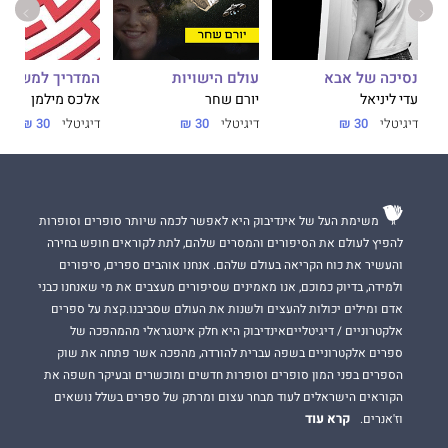
נסיכה של אבא
עולם הישויות
המדריך למשתמ
עדי ליניאל
יורם שחר
אלכס מילמן
דיגיטלי
30 ₪
דיגיטלי
30 ₪
דיגיטלי
30 ₪
משימת העל של אינדיבוק היא לאפשר לכמה שיותר סופרים וסופרות
להפיץ לעולם את הסיפורים והמסרים שלהם, לתת לקוראים חופש בחירה
והעשיר את כוח הקריאה בעולם שלהם. אנחנו אוהבים ספרים, סיפורים
ולמידה, בדיוק כמוכם, אנו מאמינים שסיפורים מעצבים את מי שאנחנו כבני
אדם ומילים יכולות להעצים ולשנות את העולם שסביבנו.קצת על ספרים
אלקטרוניים / דיגיטלייםאינדיבוק היא חלק אינטגראלי מהמהפכה של
ספרים אלקטרוניים בשפה עברית להורדה, מהפכה אשר פתחה את שוק
הספרים בפני המון סופרים וסופרות חדשים ומוכשרים ובעיקר חשפה את
הקוראים הישראלים לעוד מבחר עצום ומרתק של ספרים בשלל נושאים
קרא עוד
וז'אנרים.