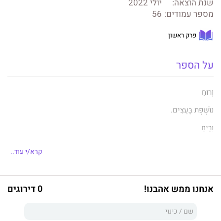
שנת הוצאה:
יולי 2022
מספר עמודים:
56
פרק ראשון
על הספר
וְרוּחַ
נוֹשֶׁפֶת בָּעֵצִים.
וְרֵיחַ
שֶׁל אַכְזָבָה, אוֹי אֱלֹהִים.
קרא/י עוד..
הַלֵּב דּוֹפֵק, הַנְּשִׁימָה
קְצָרָה, אֲנִי עוֹד יְכוֹלָה
אנחנו ממש אהבנו!
0 דירוגים
לְנַצֵּחַ,
אוֹתִי מֵהַתְחָלָה.