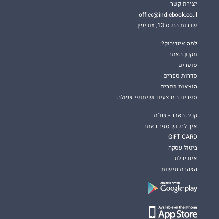
יצירת קשר
office@indiebook.co.il
שדרות הרכס 13, מודיעין
למה אינדיבוק?
תקנון האתר
סופרים
סדרות ספרים
הוצאות ספרים
ספרים במבצעים ושיתופי פעולה
קניה באתר - שו"ת
איך לרכוש ספר באתר
GIFT CARD
ביטול עסקה
אינדיבלוג
הצהרת נגישות