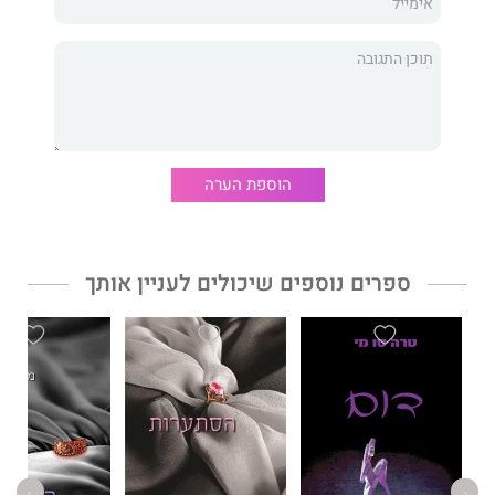
בהוצאת "קוראים" יצא לאור גם הספר הראשון בסדרה,
מול הכלוב
. כל
ספר עומד בפני עצמו, אבל הם קשורים זה לזה.
"מלא הומור, גיבורות תוססות ולוחמי MMA מסוקסים... מי שאוהבת
את קריסטן אשלי ואת ג'יי בי סולסברי תוכל להוסיף גיבור חדש
לרשימת החברים מהספרים!"
הוספת הערה
Book Crack
ספרים נוספים שיכולים לעניין אותך
"מומלץ מאוד - יש כאן אהבה ורומנטיקה, מתח ושברון לב... אל
תחמיצו!"
Cat's Review
"מצחיק, סקסי, בוער, לוחם אמנויות הלחימה מדליק. רציתי עוד!
חמישה כוכבים!"
טוני אליאו, מחברת רבי־מכר