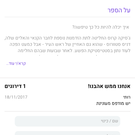
על הספר
איך יכלה להיות כל כך טיפשה?
ג'סיקה קרוס החליטה לתת הזדמנות נוספת לחבר הקנאי והאלים שלה,
דניס סטוורוס - שהוא גם האחיין של ראש העיר - אבל כמעט הפכה
לעוד נתון בסטטיסטיקת הפשע. לאחר שבועות שבהם החלימה
מהפציעות שגרם לה, בעוד דניס מחכה למשפטו, ג'סיקה מרגישה
שהיא סוף כל סוף מוכנה לצאת ממקום המסתור. האם תוכל לתת שוב
קרא/י עוד..
הזדמנות לאהבה, הפעם עם גבר אחר?
אמן הלחימה סלייד מרטין יודע שיש לו שם רע, והוא כנראה הרוויח
אנחנו ממש אהבנו!
1 דירוגים
אותו ביושר, עם הרמון הנשים המסתובבות סביבו. לא קל לו לשכנע
את ג'סיקה היפה והפגיעה, שכבר נכוותה בעבר, לבטוח בו. אבל מרגע
רותי
18/11/2017
שג'סיקה נכנסת לחייו, הוא רוצה רק אותה. סלייד, חזק ומלא ביטחון,
יש מודפס מעונינת
מתכוון להגן על ג'סיקה בגופו ובנשמתו. לזכות בליבה זה כבר עניין
אחר, אבל אישה כמו ג'סיקה בהחלט שווה את המאמץ.
מגע מלא
הוא הספר השני בסדרה "הטובים לקרב".