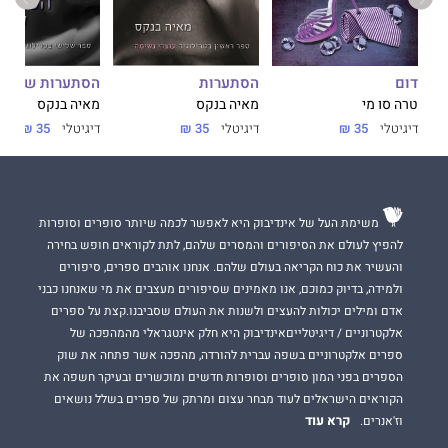
"אהבתי מאוד את הספר! סלייד הוא יאמי אמיתי, והכימיה בינו לבין
ג'סיקה מחרמנת ומעלה חיוך על השפתיים."
My Book Filled Life
הסתערות
הסתערות של א
דום
מאיה בנקס
מאיה בנקס
טרה סו מי
דיגיטלי
35 ₪
דיגיטלי
35 ₪
דיגיטלי
35 ₪
משימת העל של אינדיבוק היא לאפשר לכמה שיותר סופרים וסופרות
להפיץ לעולם את הסיפורים והמסרים שלהם, לתת לקוראים חופש בחירה
והעשיר את כוח הקריאה בעולם שלהם. אנחנו אוהבים ספרים, סיפורים
ולמידה, בדיוק כמוכם, אנו מאמינים שסיפורים מעצבים את מי שאנחנו כבני
אדם ומילים יכולות להעצים ולשנות את העולם שסביבנו.קצת על ספרים
אלקטרוניים / דיגיטלייםאינדיבוק היא חלק אינטגראלי מהמהפכה של
ספרים אלקטרוניים בשפה עברית להורדה, מהפכה אשר פתחה את שוק
הספרים בפני המון סופרים וסופרות חדשים ומוכשרים ובעיקר חשפה את
הקוראים הישראלים לעוד מבחר עצום ומרתק של ספרים בשלל נושאים
קרא עוד
וז'אנרים.