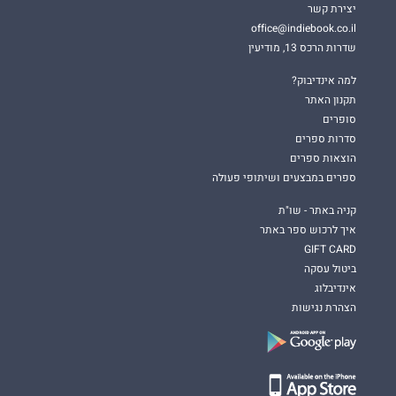
יצירת קשר
office@indiebook.co.il
שדרות הרכס 13, מודיעין
למה אינדיבוק?
תקנון האתר
סופרים
סדרות ספרים
הוצאות ספרים
ספרים במבצעים ושיתופי פעולה
קניה באתר - שו"ת
איך לרכוש ספר באתר
GIFT CARD
ביטול עסקה
אינדיבלוג
הצהרת נגישות