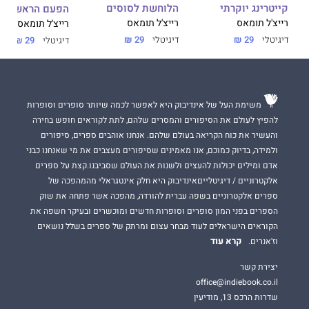
קייטרינג יוקרתי
הלוחשת לסוסים
הפעם הראשונה
רייצ'ל תומאס
רייצ'ל תומאס
רייצ'ל תומאס
דיגיטלי
29 ₪
דיגיטלי
29 ₪
דיגיטלי
29 ₪
משימת העל של אינדיבוק היא לאפשר לכמה שיותר סופרים וסופרות
להפיץ לעולם את הסיפורים והמסרים שלהם, לתת לקוראים חופש בחירה
והעשיר את כוח הקריאה בעולם שלהם. אנחנו אוהבים ספרים, סיפורים
ולמידה, בדיוק כמוכם, אנו מאמינים שסיפורים מעצבים את מי שאנחנו כבני
אדם ומילים יכולות להעצים ולשנות את העולם שסביבנו.קצת על ספרים
אלקטרוניים / דיגיטלייםאינדיבוק היא חלק אינטגראלי מהמהפכה של
ספרים אלקטרוניים בשפה עברית להורדה, מהפכה אשר פתחה את שוק
הספרים בפני המון סופרים וסופרות חדשים ומוכשרים ובעיקר חשפה את
הקוראים הישראלים לעוד מבחר עצום ומרתק של ספרים בשלל נושאים
קרא עוד
וז'אנרים.
יצירת קשר
office@indiebook.co.il
שדרות הרכס 13, מודיעין