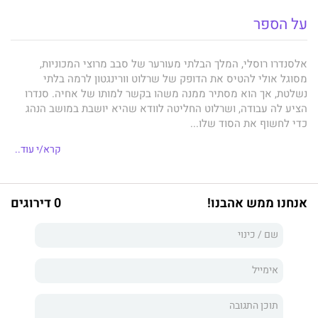
על הספר
אלסנדרו רוסלי, המלך הבלתי מעורער של סבב מרוצי המכוניות,
מסוגל אולי להטיס את הדופק של שרלוט וורינגטון לרמה בלתי
נשלטת, אך הוא מסתיר ממנה משהו בקשר למותו של אחיה. סנדרו
הציע לה עבודה, ושרלוט החליטה לוודא שהיא יושבת במושב הנהג
כדי לחשוף את הסוד שלו...
אבל החיים עם אלסנדרו הם מסוכנים, ותשוקתה של שרלוט למגע
קרא/י עוד..
שלו מתעצמת עד כדי כך שהיא מתחילה לאבד את עצמה בעולמו
המשכר. האיטלקי המקסים מטריף את כל חושיה – אבל האם יוכל
הרומן המסחרר שלהם לשרוד את האמת האפלה שהוא מסתיר
אנחנו ממש אהבנו!
0 דירוגים
ממנה?