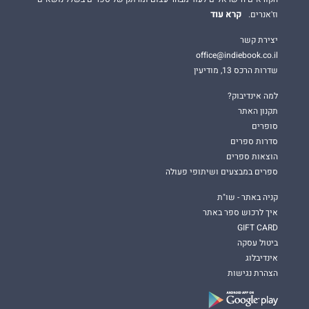
קרא עוד
וז'אנרים.
יצירת קשר
office@indiebook.co.il
שדרות הרכס 13, מודיעין
למה אינדיבוק?
תקנון האתר
סופרים
סדרות ספרים
הוצאות ספרים
ספרים במבצעים ושיתופי פעולה
קניה באתר - שו"ת
איך לרכוש ספר באתר
GIFT CARD
ביטול עסקה
אינדיבלוג
הצהרת נגישות