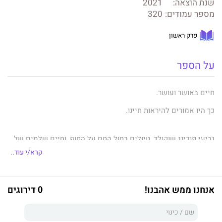
שנת הוצאה:
2021
מספר עמודים:
320
פרק ראשון
על הספר
חיים באושר ועושר.
כך היו אמורים להיראות חיינו.
גביעי פודינג שוקולד, טיולים בחול החם על החוף, וחיים שלמים של
הגשמת חלומות זה לזה – זה העתיד שהבטחתי לה.
קרא/י עוד..
ראיתי את זה בחלומותיי, החזקתי את זה בידיי, אבל אז ראיתי את כל
חלומותינו ומשאלות ליבנו חומקים מבין אצבעותיי כמו חול.
אנחנו ממש אהבנו!
0 דירוגים
חשבתי שהגרוע מכל מאחורינו, אבל מה אם פשוט דחינו את הבלתי