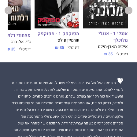
אנגלי 1 - אנגלי
מפוקפק 1 - מפוקפק
מאחורי דלתות ס
מלוכלך
שרמיין פולס
ג'יי. אל. ברג
אילזה מאדן-מילס
דיגיטלי
35 ₪
דיגיטלי
35 ₪
דיגיטלי
35 ₪
משימת העל של אינדיבוק היא לאפשר לכמה שיותר סופרים וסופרות
להפיץ לעולם את הסיפורים והמסרים שלהם, לתת לקוראים חופש בחירה
והעשיר את כוח הקריאה בעולם שלהם. אנחנו אוהבים ספרים, סיפורים
ולמידה, בדיוק כמוכם, אנו מאמינים שסיפורים מעצבים את מי שאנחנו כבני
אדם ומילים יכולות להעצים ולשנות את העולם שסביבנו.קצת על ספרים
אלקטרוניים / דיגיטלייםאינדיבוק היא חלק אינטגראלי מהמהפכה של
ספרים אלקטרוניים בשפה עברית להורדה, מהפכה אשר פתחה את שוק
הספרים בפני המון סופרים וסופרות חדשים ומוכשרים ובעיקר חשפה את
הקוראים הישראלים לעוד מבחר עצום ומרתק של ספרים בשלל נושאים