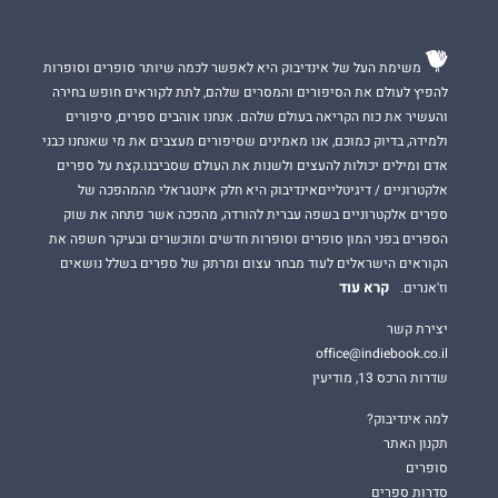
משימת העל של אינדיבוק היא לאפשר לכמה שיותר סופרים וסופרות
להפיץ לעולם את הסיפורים והמסרים שלהם, לתת לקוראים חופש בחירה
והעשיר את כוח הקריאה בעולם שלהם. אנחנו אוהבים ספרים, סיפורים
ולמידה, בדיוק כמוכם, אנו מאמינים שסיפורים מעצבים את מי שאנחנו כבני
אדם ומילים יכולות להעצים ולשנות את העולם שסביבנו.קצת על ספרים
אלקטרוניים / דיגיטלייםאינדיבוק היא חלק אינטגראלי מהמהפכה של
ספרים אלקטרוניים בשפה עברית להורדה, מהפכה אשר פתחה את שוק
הספרים בפני המון סופרים וסופרות חדשים ומוכשרים ובעיקר חשפה את
הקוראים הישראלים לעוד מבחר עצום ומרתק של ספרים בשלל נושאים
קרא עוד
וז'אנרים.
יצירת קשר
office@indiebook.co.il
שדרות הרכס 13, מודיעין
למה אינדיבוק?
תקנון האתר
סופרים
סדרות ספרים