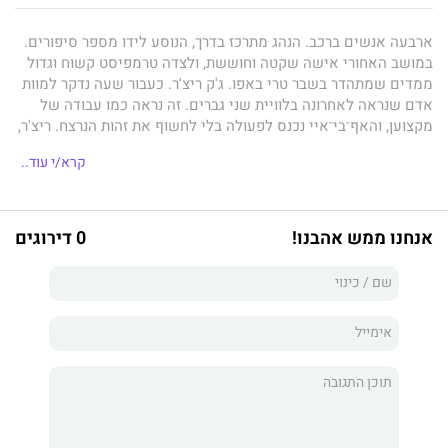
ארבעה אנשים ברכב. הנהג מתרכז בדרך, הנוסע לידו מספר סיפורים.
במושב האחורי אישה שקטה וחוששת, ולצדה טרמפיסט קשוח וגדול
ממדים שמתהדר בשבר טרי באפו. ג'ק ריצ'ר. כעבור שעה נדקר למוות
אדם שנראה לאחרונה בלוויית שני גברים. זה נראה כמו עבודה של
מקצוען, והאף־בי־איי נכנס לפעולה בלי לחשוף את זהות הנרצח. ריצ'ר,
שרק רצה טרמפ לווירג'יניה, מוצא את עצמו מסובך ברשת של שקרים
קרא/י עוד..
ומזימות, שגורמת לו לפעול כנגד שני הצדדים במקביל. גם הפעם דבר
אינו כפי שהוא נראה, והחיים מתגלים כקנוניה מטורפת. לי צ´יילד הוא
מסופרי המתח המובילים בעולם, מחברם של מותחנים עטורי פרסים
שראו אור בארבעים מדינות. צ´יילד, יליד אנגליה ותסריטאי טלוויזיה
אנחנו ממש אהבנו!
0 דירוגים
לשעבר, חי בניו יורק.
מבוקש
הוא הספר ה-17 בסדרת עלילותיו של
ג'ק ריצ'ר, שנכון להיום יש בה כבר 18 ספרים. בעברית ראו אור ספריו
צרות ומזל רע, אין מה להפסיד, 61 שעות, שווה למות בשביל זה,
הפרשה, ומחר תמות בהוצאת כנרת, זמורה־ביתן.