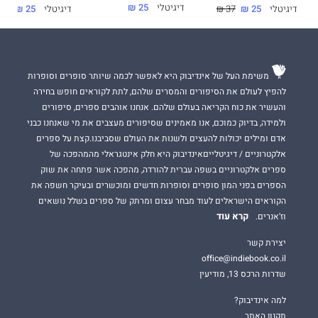
דיגיטלי
25 ₪
דיגיטלי
25 ₪
42 ₪
דיגיטלי
25 ₪
37 ₪
משימת העל של אינדיבוק היא לאפשר לכמה שיותר סופרים וסופרות
להפיץ לעולם את הסיפורים והמסרים שלהם, לתת לקוראים חופש בחירה
והעשיר את כוח הקריאה בעולם שלהם. אנחנו אוהבים ספרים, סיפורים
ולמידה, בדיוק כמוכם, אנו מאמינים שסיפורים מעצבים את מי שאנחנו כבני
אדם ומילים יכולות להעצים ולשנות את העולם שסביבנו.קצת על ספרים
אלקטרוניים / דיגיטלייםאינדיבוק היא חלק אינטגראלי מהמהפכה של
ספרים אלקטרוניים בשפה עברית להורדה, מהפכה אשר פתחה את שוק
הספרים בפני המון סופרים וסופרות חדשים ומוכשרים ובעיקר חשפה את
הקוראים הישראלים לעוד מבחר עצום ומרתק של ספרים בשלל נושאים
קרא עוד
וז'אנרים.
יצירת קשר
office@indiebook.co.il
שדרות הרכס 13, מודיעין
למה אינדיבוק?
תקנון האתר