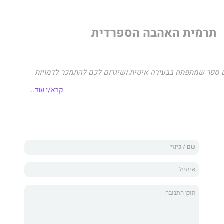
תרמית האהבה הספרדית
ספר שמתפתח בבעירה איטית ושיגרום לכם להתמכר לדמויות
לקרוא אותו, זה הספר בשבילכם."
קרא/י עוד..
ן
ה נואשות לדייט לחתונה של אחותה, במיוחד כי השקר הלבן
ה — למשפחתה — שיש לה חבר אמריקאי — התגלגל והפך
, כולל האקס שלה וארוסתו יהיו שם, והם כבר מחכים לפגוש את
עה שבועות למצוא מישהו שיהיה מוכן לחצות איתה את
י ולהשתתף בתרמית שלה. ולא יהיה קל לשטות במשפחה