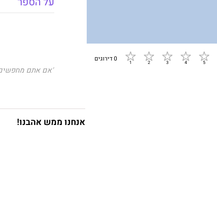
על הספר
0 דירוגים
"אם אתם מחפשים 
גם אחרי שתסיימו 
מגזין קוסמופוליט
אנחנו ממש אהבנו!
קטלינה מרטין זקוק
והקטן שהיא סיפר
לכדור שלג.
כל מי שהיא מכירה
החבר שלה.
יש לרשותה רק ארב
האוקיינוס האטלנט