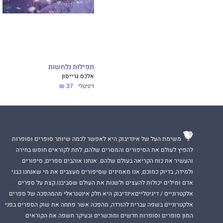
הספר הבולט ביותר לשנת 2022 של קוסמופוליטן, גודריד
אלנה ארמאס, מחבר
רוזי גרהאם ולוקאס 
תפילות נלחשות
אלכס גרייסון
דיגיטלי
37 ₪
לרוזי גרהאם יש ב
לה הכנסה יפה, כד
היא לא סיפרה למש
בדירה שלה בניו י
משימת העל של אינדיבוק היא לאפשר לכמה שיותר סופרים וסופרות
של לינה, החברה הכ
להפיץ לעולם את הסיפורים והמסרים שלהם, לתת לקוראים חופש בחירה
שלינה כבר נתנה א
והעשיר את כוח הקריאה בעולם שלהם. אנחנו אוהבים ספרים, סיפורים
רוזי עוקבת בסתר כ
ולמידה, בדיוק כמוכם, אנו מאמינים שסיפורים מעצבים את מי שאנחנו כבני
אביר ספרדי בשריון
שמסיח את הדעת, ו
אדם ומילים יכולות להעצים ולשנות את העולם שסביבנו.קצת על ספרים
אלקטרוניים / דיגיטלייםאינדיבוק היא חלק אינטגראלי מהמהפכה של ספרים
אלקטרוניים בשפה עברית להורדה, מהפכה אשר פתחה את שוק הספרים בפני
המון סופרים וסופרות חדשים ומוכשרים ובעיקר חשפה את הקוראים
לוקאס מציע לרוזי 