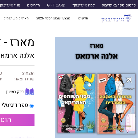
פרסום ספר באינדיבוק
למה אינדיבוק?
GIFT CARD
מדריכים
מנוי אינדיבוק
חדשים
מבצעי שבוע הספר 2026
מארזים משתלמים
מארז - 
אלנה ארמא
הוצאה:
טו
שנת הוצאה:
יוני
פרק ראשון
ספר דיגיטלי
הוספ