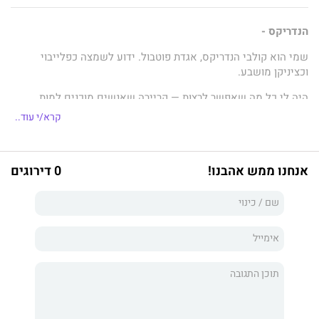
הנדריקס -
שמי הוא קולבי הנדריקס, אגדת פוטבול. ידוע לשמצה כפלייבוי
וכציניקן מושבע.
היה לי כל מה שאפשר לרצות — קריירה שאנשים מוכנים למות
למענה, חברים שתמיד מוכנים להגן עליי, וקסם אישי שאי אפשר
קרא/י עוד..
להתחרות בו.
מעולם לא תכננתי להתיישב ולהקים משפחה, מעולם לא הייתה לי
סיבה לעשות זאת. או כך לפחות חשבתי. עד שהיא שבה אל חיי,
אנחנו ממש אהבנו!
0 דירוגים
בשיער ארוך ערמוני ועיניים חומות בהירות.
היא מסוגלת במבט אחד לפרוק אותי מנשקי, והילדה הקטנה
שלצידה? ההפתעה שמעולם לא ידעתי שאני רוצה.
השגיאה הגדולה ביותר בחיי. האישה היחידה שאהבתי אי פעם. אם
היא רק הייתה אומרת את המילים, הייתי מוכן לוותר על הכול למענה.
מחשבות מושחתות -
שמי הוא זאיין ברונסין, ונראה לי שפישלתי.
לא הייתי אמור להתאהב, במיוחד לא בה. היא נמצאת בליגה משלה,