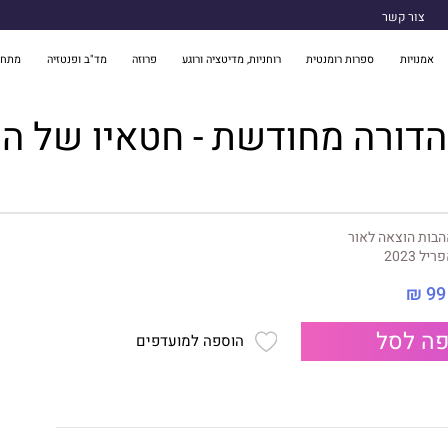
צור קשר
אמנויות
ספרות רומנטית
רוחניות, מדיטציה ורוגע
פרוזה
מד"ב ופנטזיה
מתח 
דורה מחודשת - חטאיו של ה
בות הוצאה לאור
ריל 2023
99 ₪
ה לסל
הוספה למועדפים