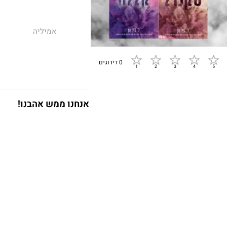
אמיליה
0 דירוגים
אומרים שאהבה ושנא
אליי בחלומות רודף
יפיפה. בריון ומוש
הקטנה שבה התגוררנו
אנחנו ממש אהבנו!
בלעדיי.
וישס
היא אומנית רעבה ל
היא פרצה לחיי בלי
אמיליה לה בלאנק 
האישה שמכירה את 