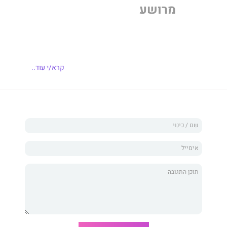
מרושע
ה הן אותו רגש שחווים בנסיבות שונות, וזה נכון. הגבר שבא
קרא/י עוד..
 אותי גם בסיוטים שלי. הוא עורך דין מבריק. פושע מיומן. שקרן
יע, מפלצת ומאהב. לפני עשר שנים הוא גרם לי לברוח מהעיירה
. עכשיו הוא בא אחרי לניו יורק, והוא לא מתכוון לעזוב
לחם. יפיפייה וחמקנית כמו פריחת הדובדבן. לפני עשר שנים
 כל אזהרה, הפכה אותם על פיהם, ושילמה על כך.
היא נטולת כל רסן, החברה לשעבר של החבר הכי טוב שלי.
הסודות הכי אפלים שלי, והבת של העוזרת ששכרנו כדי לטפל