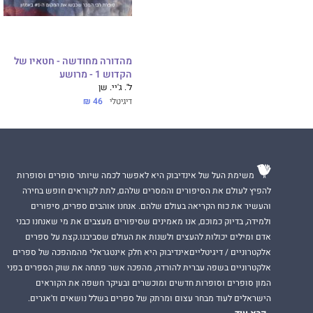
אחת־עשרה שנה הגור
להגיע אליה, אבל א
אני מוכן להילחם. 
מהדורה מחודשה - חטאיו של
הקדוש 1 - מרושע
ל'. ג'יי. שן
דיגיטלי
46 ₪
לא סתם קוראים לו 
תמיד זה בבוז. כשה
שלי מתהפכת, כל ע
משימת העל של אינדיבוק היא לאפשר לכמה שיותר סופרים וסופרות
הוא הורה יחיד ושו
להפיץ לעולם את הסיפורים והמסרים שלהם, לתת לקוראים חופש בחירה
שלו. הוא לא פנוי 
והעשיר את כוח הקריאה בעולם שלהם. אנחנו אוהבים ספרים, סיפורים
להרגיש.
ולמידה, בדיוק כמוכם, אנו מאמינים שסיפורים מעצבים את מי שאנחנו כבני
אדם ומילים יכולות להעצים ולשנות את העולם שסביבנו.קצת על ספרים
טרנט רקסרות' ישבו
אלקטרוניים / דיגיטלייםאינדיבוק היא חלק אינטגראלי מהמהפכה של ספרים
ולמרות הכול, אני
אלקטרוניים בשפה עברית להורדה, מהפכה אשר פתחה את שוק הספרים בפני
צריכה זה סקנדל, א
המון סופרים וסופרות חדשים ומוכשרים ובעיקר חשפה את הקוראים
בלגן.
הישראלים לעוד מבחר עצום ומרתק של ספרים בשלל נושאים וז'אנרים.