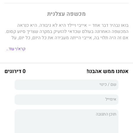
מכשפה עצלנית
בואו נבהיר דבר אחד – אייבי ויילד היא לא גיבורה. היא כנראה
המכשפה האחרונה בעולם שכדאי להזעיק במקרה שצריך סיוע קסום.
אם זה היה תלוי בה, אייבי הייתה מעבירה את כל היום, כל יום, על
הספה – צופה בטלוויזיה, אוכלת שטויות ומקשקשת עם החתול שלה.
קרא/י עוד..
אבל איכשהו, עקב טעות בזיהוי, אייבי מוצאת את עצמה נשלפת
מהספה כדי לטפל בצרות של ענף ארקנה, מחלקת החקירות של
המסדר הקדוש של ההארה הקסומה. ואם לא די בזה, היא מוצאת את
עצמה כבולה בכישוף לאדפטוס אקזמפטוס רפאל וינטר. נכון, יש לו
אנחנו ממש אהבנו!
0 דירוגים
עיני ספירים נוקבות וגוף שדוגמן שער יכול להתגאות בו, אבל
מבחינתה של אייבי הוא פרסומת מהלכת לכך שעבודת כישוף רבה
מדי מסוכנת להנאות החיים. ואם הוא יכריח אותה שוב ללכת לחדר
כושר, היא פשוט תהפוך אותו לצפרדע.
מכשפה עצלנית
הוא הספר הראשון בטרילוגיית
מדריך העצלה
לקסם
שכתבה
הלן הרפר
, סופרת פנטזיה אורבנית שמתגוררת בדבון,
אנגליה עם מה שהיא מכנה "יותר מדי חתולים". אבל כולנו יודעות
שאין דבר כזה.