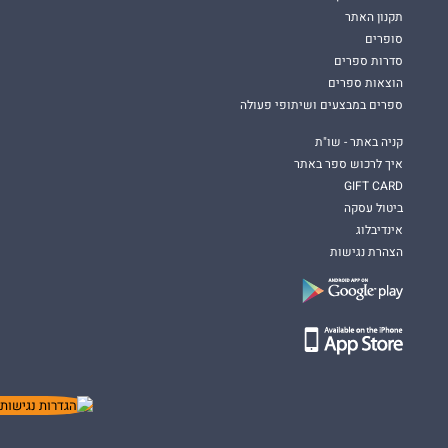
מכשפה רוחנית
חותם את טרילוגיית
מדריך העצלה לקסם
שכתבה
תקנון האתר
הלן הרפר
, סופרת פנטזיה אורבנית שמתגוררת בדבון, אנגליה, עם מה
סופרים
שהיא מכנה "יותר מדי חתולים". אבל כולנו יודעות שאין דבר כזה.
סדרות ספרים
הוצאות ספרים
ספרים במבצעים ושיתופי פעולה
קניה באתר - שו"ת
איך לרכוש ספר באתר
GIFT CARD
ביטול עסקה
אינדיבלוג
הצהרת נגישות