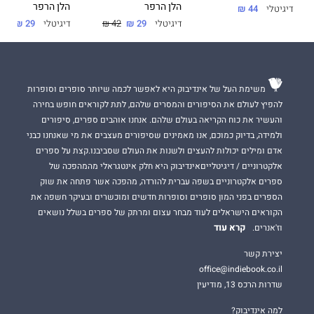
הלן הרפר
הלן הרפר
דיגיטלי
44 ₪
יחד עם מה שהיא מכנה "יותר מדי חתולים". אבל כולנו יודעות שאין
דיגיטלי
29 ₪
42 ₪
דיגיטלי
29 ₪
42 ₪
דבר כזה.
משימת העל של אינדיבוק היא לאפשר לכמה שיותר סופרים וסופרות
מכשפה רוחנית
להפיץ לעולם את הסיפורים והמסרים שלהם, לתת לקוראים חופש בחירה
והעשיר את כוח הקריאה בעולם שלהם. אנחנו אוהבים ספרים, סיפורים
אייבי עוד לא הספיקה להתאושש מההרפתקה הקודמת, וכבר היא
ולמידה, בדיוק כמוכם, אנו מאמינים שסיפורים מעצבים את מי שאנחנו כבני
נזרקת פעם נוספת לעולם של תככים, הרפתקאות ואיומי מוות והרס.
אדם ומילים יכולות להעצים ולשנות את העולם שסביבנו.קצת על ספרים
זאת לא אשמתה – פשוט כרגע היא האדם היחיד בעולם כולו שיכול
אלקטרוניים / דיגיטלייםאינדיבוק היא חלק אינטגראלי מהמהפכה של
לדבר עם מתים. ומדובר בחבורה קשקשנית עם רשימת דרישות
ספרים אלקטרוניים בשפה עברית להורדה, מהפכה אשר פתחה את שוק
ארוכה.
הספרים בפני המון סופרים וסופרות חדשים ומוכשרים ובעיקר חשפה את
הקוראים הישראלים לעוד מבחר עצום ומרתק של ספרים בשלל נושאים
קרא עוד
וז'אנרים.
כשרוחות הרפאים מציעות לה מידע על רוצח סדרתי של מכשפות
בתמורה לעזרה מצידה, לאייבי אין ברירה. היא חייבת להתערב
יצירת קשר
בפרשה. אבל יכול להיות שהיא מסתבכת בצרות שלא העלתה על
office@indiebook.co.il
דעתה – וזה עוד לפני הארוחה הרשמית בבית הוריו של רפאל וינטר.
שדרות הרכס 13, מודיעין
למה אינדיבוק?