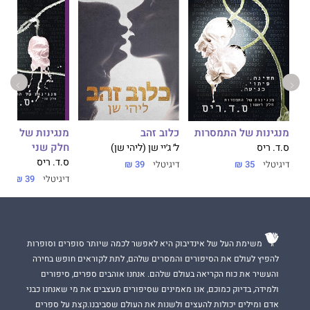
כלוב זהב
מנגינות של התמ
מנגינות של התמסרות
חלק שני
ל׳ ג׳יי שן (ליהי שן)
ס.ד. ריס
ס.ד. ריס
דיגיטלי
39 ₪
דיגיטלי
35 ₪
דיגיטלי
39 ₪
משימת העל של אינדיבוק היא לאפשר לכמה שיותר סופרים וסופרות
להפיץ לעולם את הסיפורים והמסרים שלהם, לתת לקוראים חופש בחירה
והעשיר את כוח הקריאה בעולם שלהם. אנחנו אוהבים ספרים, סיפורים
ולמידה, בדיוק כמוכם, אנו מאמינים שסיפורים מעצבים את מי שאנחנו כבני
אדם ומילים יכולות להעצים ולשנות את העולם שסביבנו.קצת על ספרים