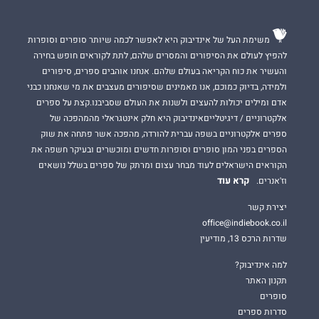
מיועד לקוראי 18+ בלבד. לא לבעלי לב חלש.
פגום
משימת העל של אינדיבוק היא לאפשר לכמה שיותר סופרים וסופרות
להפיץ לעולם את הסיפורים והמסרים שלהם, לתת לקוראים חופש בחירה
"סיפור אהבתם של טיילור ודין והמסע המשותף שלהם יחד יישארו
והעשיר את כוח הקריאה בעולם שלהם. אנחנו אוהבים ספרים, סיפורים
איתכם זמן רב לאחר סיום הקריאה."
ולמידה, בדיוק כמוכם, אנו מאמינים שסיפורים מעצבים את מי שאנחנו כבני
אדם ומילים יכולות להעצים ולשנות את העולם שסביבנו.קצת על ספרים
Book Addict Reviews
אלקטרוניים / דיגיטלייםאינדיבוק היא חלק אינטגראלי מהמהפכה של
ספרים אלקטרוניים בשפה עברית להורדה, מהפכה אשר פתחה את שוק
הספרים בפני המון סופרים וסופרות חדשים ומוכשרים ובעיקר חשפה את
הגורל הוביל אותי לכאן.
הקוראים הישראלים לעוד מבחר עצום ומרתק של ספרים בשלל נושאים
קרא עוד
וז'אנרים.
אליו.
יצירת קשר
office@indiebook.co.il
המכונאי הזועף עם המשקעים הרבים ועם הסוד הכבד.
שדרות הרכס 13, מודיעין
למה אינדיבוק?
אני נמשך אליו.
תקנון האתר
סופרים
סדרות ספרים