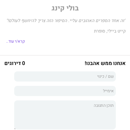
בולי קינג
"זה אחד הספרים האהובים עליי. הסיפור הזה צריך להיחשף לעולם!"
קייט ביילי, סופרת
קרא/י עוד..
אני בנו של הכומר.
אנחנו ממש אהבנו!
0 דירוגים
הוא שחקן הפוטבול הכוכב של התיכון בעיירה קטנה בקנטאקי.
כל העיירה סוגדת לו, ואני מתפלל לאלוהים שיגאל אותי מייסוריי.
הוא מענה אותי, הופך את חיי לגיהינום עלי אדמות, ואני הקורבן שלו.
המשחק המלוכלך הזה שלנו עשוי להיות הסוף של שנינו.
איך משהו שעושה הרגשה טובה כל כך יכול להיות רע?
אם ניחשף – המחיר יהיה מוות, אך אני לא מסוגל לעצור.