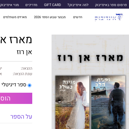
פרסום ספר באינדיבוק
למה אינדיבוק?
GIFT CARD
מדריכים
מנוי אינדיבוק
חדשים
מבצעי שבוע הספר 2026
מארזים משתלמים
מארז אן
אן רוז
הוצאה:
יה
שנת הוצאה:
או
ספר דיגיטלי
הוספ
על הספר