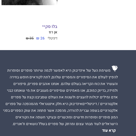
איטליה שוחררה. אנ
האומנם?
ומי ישחרר את נשמ
בלו סקיי
אן רוז
דיגיטלי
26 ₪
35 ₪
אייזיק וגבריאלה ח
התקווה מתעוררים 
לאחר שחוו על בשר
לזרוע אהבה באדמה
משימת העל של אינדיבוק היא לאפשר לכמה שיותר סופרים וסופרות
כשאשמה תהומית וס
להפיץ לעולם את הסיפורים והמסרים שלהם, לתת לקוראים חופש בחירה
ועל עתידם.
והעשיר את כוח הקריאה בעולם שלהם. אנחנו אוהבים ספרים, סיפורים
ולמידה, בדיוק כמוכם, אנו מאמינים שסיפורים מעצבים את מי שאנחנו כבני
זהו סיפור אהבה א
אדם ומילים יכולות להעצים ולשנות את העולם שסביבנו.קצת על ספרים
ואל האשמה, אל תח
אלקטרוניים / דיגיטלייםאינדיבוק היא חלק אינטגראלי מהמהפכה של ספרים
טובה.
אלקטרוניים בשפה עברית להורדה, מהפכה אשר פתחה את שוק הספרים בפני
האם הנקמה תשקיט
המון סופרים וסופרות חדשים ומוכשרים ובעיקר חשפה את הקוראים
הגדולה מכולן?
הישראלים לעוד מבחר עצום ומרתק של ספרים בשלל נושאים וז'אנרים.
קרא עוד
נקמת הלב
מאת סו