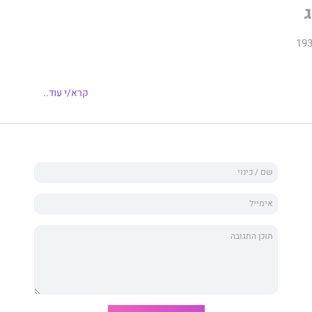
 ביתה של משפחת דה רוסי, לאחר שנמלט מחייליו של
קרא/י עוד..
משער כי שם, בין הכרמים של טוסקנה, ימצא את אהבת חייו.
את פצעיו של הפרטיזן היהודי, היא לא יודעת כי נפשה תיקשר
 שהציל את חייה ידעה האנה שלעולם לא תחוש עוד את
רועותיו.
כחש לרגשותיו כלפיה, מאמין כי תחושת האחריות היא המביאה
ד אליה, אך מגלה כי נשמתו לעולם לא תהיה שלמה בלעדיה.
 האהבה היא הנשק, היא השריון החזק ביותר אל
מול הרוע