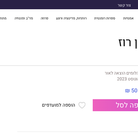
צור קשר
אמנויות
ספרות רומנטית
רוחניות, מדיטציה ורוגע
פרוזה
מד"ב ופנטזיה
מתח 
 רוז
לומים הוצאה לאור
גוסט 2023
50 ₪
ה לסל
הוספה למועדפים