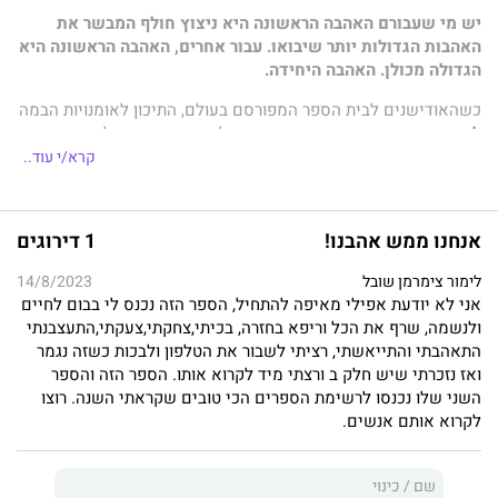
יש מי שעבורם האהבה הראשונה היא ניצוץ חולף המבשר את
האהבות הגדולות יותר שיבואו. עבור אחרים, האהבה הראשונה היא
הגדולה מכולן. האהבה היחידה.
כשהאודישנים לבית הספר המפורסם בעולם, התיכון לאומנויות הבמה
לה גווארדיה,
מפגישים בין שני בני שלוש־עשרה – אורליה רמירז
פרסטון המופנמת וצ'אדוויק דייוויד שופע הביטחון העצמי – המפגש
קרא/י עוד..
האקראי מתפתח לחברות בלתי ניתנת לניתוק.
חברות שמתפתחת לאהבה בלתי ניתנת לערעור.
אנחנו ממש אהבנו!
1 דירוגים
אהבה שמתפרשת על פני כמה עשורים ויבשות.
לימור צימרמן שובל
14/8/2023
העיר ניו־יורק היא מגרש השעשועים שלהם, והחברים הכי טובים
אני לא יודעת אפילי מאיפה להתחיל, הספר הזה נכנס לי בבום לחיים
צ'אד ואורליה מנווטים את דרכם בגיל ההתבגרות הסוער. הם פורחים,
ולנשמה, שרף את הכל וריפא בחזרה, בכיתי,צחקתי,צעקתי,התעצבנתי
וכך גם אהבתם. דייט ראשון מביך הופך ללילה של נשיקות מעוררות
התאהבתי והתייאשתי, רציתי לשבור את הטלפון ולבכות כשזה נגמר
חושים, ויחד הם מאבדים את תמימותם.
ואז נזכרתי שיש חלק ב ורצתי מיד לקרוא אותו. הספר הזה והספר
השני שלו נכנסו לרשימת הספרים הכי טובים שקראתי השנה. רוצו
שנים אחר כך, צ'אד הוא סולן מקועקע ידוע שם – המאסטרו.
לקרוא אותם אנשים.
ג'יימס דין של עולם המוזיקה הקלאסית.
ואורליה היא צ'לנית מצליחה – המוזה שלו.