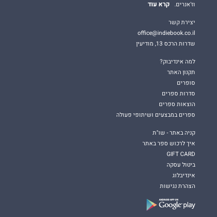
קרא עוד
וז'אנרים.
יצירת קשר
office@indiebook.co.il
שדרות הרכס 13, מודיעין
למה אינדיבוק?
תקנון האתר
סופרים
סדרות ספרים
הוצאות ספרים
ספרים במבצעים ושיתופי פעולה
קניה באתר - שו"ת
איך לרכוש ספר באתר
GIFT CARD
ביטול עסקה
אינדיבלוג
הצהרת נגישות