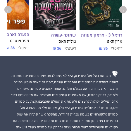
הנערה ואהבתה ל
שמונה-עשרה
רויאל 3 - ארמון מעוות
פפר וינטרס
ג'וליה האס
ארין וואט
דיגיטלי
36 ₪
דיגיטלי
36 ₪
דיגיטלי
36 ₪
משימת העל של אינדיבוק היא לאפשר לכמה שיותר סופרים וסופרות
להפיץ לעולם את הסיפורים והמסרים שלהם, לתת לקוראים חופש בחירה
והעשיר את כוח הקריאה בעולם שלהם. אנחנו אוהבים ספרים, סיפורים
ולמידה, בדיוק כמוכם, אנו מאמינים שסיפורים מעצבים את מי שאנחנו כבני
אדם ומילים יכולות להעצים ולשנות את העולם שסביבנו.קצת על ספרים
אלקטרוניים / דיגיטלייםאינדיבוק היא חלק אינטגראלי מהמהפכה של
ספרים אלקטרוניים בשפה עברית להורדה, מהפכה אשר פתחה את שוק
הספרים בפני המון סופרים וסופרות חדשים ומוכשרים ובעיקר חשפה את
הקוראים הישראלים לעוד מבחר עצום ומרתק של ספרים בשלל נושאים