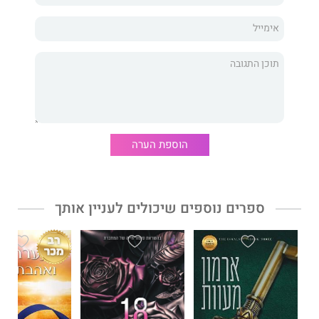
האהבה הנצחית מאחורי הצלחתו.
אבל כשהמאסטרו מועד, אפילו לרגע, גם הסימפוניה היפה ביותר
יכולה להידרדר לכאוס חסר רחמים.
והגדולה שבאהבות עלולה להפוך לשיברון הלב הטרגי מכולם.
***
מאסטרו
–
סיפור
אהבה
הוא סימפוניה של הלב, המהדהדת צלילים
הוספת הערה
של כמיהה, סודות, יצרים, והחסד הטמון ביכולת לסלוח. זהו הכרך
הראשון בדואט.
אוּדן דר
ניהלה בעברה אומני מוזיקה ורפרטואר בחברות תקליטים,
ספרים נוספים שיכולים לעניין אותך
וכיום שואפת ליצור את הגיבור הספרותי הפגום הכי מושלם שיש. חוץ
ממשפחתה ומרומנטיקה עכשווית, אודן אוהבת גם מוזיקה, סרטים
זרים, רדיפה אחר כלבי בולדוג ומרתון למידה כדי לבשל כמו
מקצוענית.