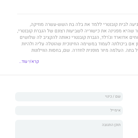
מגיעה לבית קובנטרי ללמד את בלה בת השש-עשרה מוזיקה,
ר שהיא מפגינה את כישוריה לשביעות רצונם של הגברת קובנטרי,
אחים אדוארד וג'רלד, הגברת קובנטרי נאותה להקציב לה שלושים
חון אם ביכולתה לעמוד במשימה החינוכית שהוטלה עליה ולהיות
בתה. העלמה מיור מופנית לחדרה. שם, בחסות הווילונות
גת לעצמה משקה תוסס מתוך בקבוקון שהיא מוציאה ממטלטליה
קרא/י עוד..
ליום המחרת. לגברת קובנטרי סיפרה שהיא בת תשע-עשרה, אך
איפור ומתירה את הצמות היא הופכת להיות אישה בת
רא נפרשת מזימה מורכבת של רומנטיקה ומרד, תככנות וצניעות,
 יד בעוד ג'ין מנצלת את כישרונותיה ואת הליכותיה כדי לפלס
ו של בית קובנטרי. הנובלה
מאחורי מסכה או: כוחה של אישה
ירתו של א"מ ברנרד, שם העט של לואיזה מיי אלקוט, מחברת
נות. הנובלה מציגה פן אחר במכלול יצירתה הספרותית של
ת כאן לראשונה בעברית, בתרגומה המשובח והקולח של
שירלי
אחרית דבר מאירת עיניים מאת
ד"ר מישל הורוביץ
, ראש החוג
כללת לוינסקי לחינוך