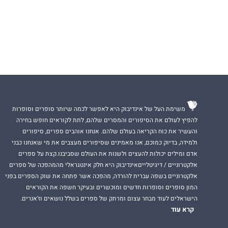
משימת העל של אינדיבוק היא לאפשר לכמה שיותר סופרים וסופרות
להפיץ לעולם את הסיפורים והמסרים שלהם, לתת לקוראים חופש בחירה
והעשיר את כוח הקריאה בעולם שלהם. אנחנו אוהבים ספרים, סיפורים
ולמידה, בדיוק כמוכם, אנו מאמינים שסיפורים מעצבים את מי שאנחנו כבני
אדם ומילים יכולות להעצים ולשנות את העולם שסביבנו.קצת על ספרים
אלקטרוניים / דיגיטלייםאינדיבוק היא חלק אינטגראלי מהמהפכה של ספרים
אלקטרוניים בשפה עברית להורדה, מהפכה אשר פתחה את שוק הספרים בפני
המון סופרים וסופרות חדשים ומוכשרים ובעיקר חשפה את הקוראים
הישראלים לעוד מבחר עצום ומרתק של ספרים בשלל נושאים וז'אנרים.
קרא עוד