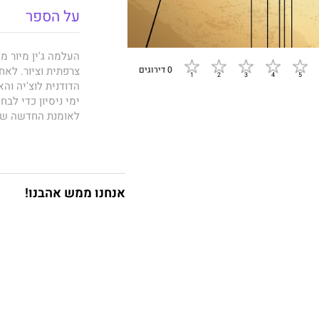
על הספר
העלמה ג'ין מיור 
0 דירוגים
צרפתית וציור. לאח
הדודנית לוצ'יה וה
ימי ניסיון כדי לב
לאומנת החדשה של 
המוסטים, היא מוז
והוגה בתכניותיה 
כשהיא מסירה את ה
שלושים. לעיני הקו
העמדת פנים והושטת
אנחנו ממש אהבנו!
את דרכה אל לב לב
פורסמה בשעתה כיצ
הקלאסיקה נשים קט
אלקוט, והיא מובא
פינצי-לב
ובליווי 
להוראת האנגלית במ