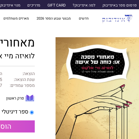
פרסום ספר באינדיבוק
למה אינדיבוק?
GIFT CARD
מדריכים
מנוי אינדיבוק
חדשים
מבצעי שבוע הספר 2026
מארזים משתלמים
מאחורי 
לואיזה מיי 
הוצאה:
ה
שנת הוצאה:
5
מספר עמודים:
7
פרק ראשון
ספר דיגיטלי
הוספ