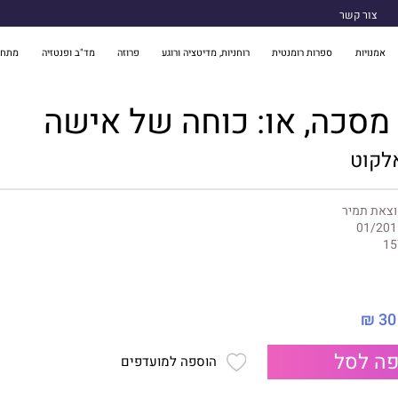
צור קשר
אמנויות
ספרות רומנטית
רוחניות, מדיטציה ורוגע
פרוזה
מד"ב ופנטזיה
מתח 
מסכה, או: כוחה של אישה
אלקוט
וצאת תמיר
01/201
15
30 ₪
ה לסל
הוספה למועדפים