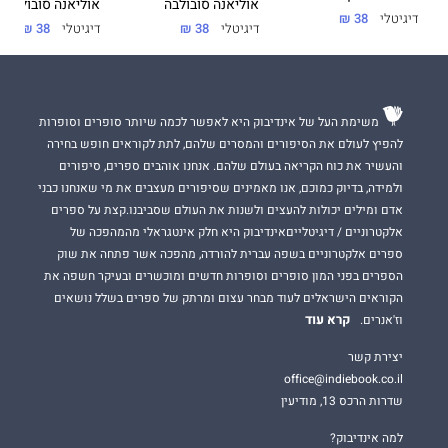
אוליאנה סובולבה
אוליאנה סובולבה
דיגיטלי
38 ₪
דיגיטלי
38 ₪
דיגיטלי
38 ₪
משימת העל של אינדיבוק היא לאפשר לכמה שיותר סופרים וסופרות
להפיץ לעולם את הסיפורים והמסרים שלהם, לתת לקוראים חופש בחירה
והעשיר את כוח הקריאה בעולם שלהם. אנחנו אוהבים ספרים, סיפורים
ולמידה, בדיוק כמוכם, אנו מאמינים שסיפורים מעצבים את מי שאנחנו כבני
אדם ומילים יכולות להעצים ולשנות את העולם שסביבנו.קצת על ספרים
אלקטרוניים / דיגיטלייםאינדיבוק היא חלק אינטגראלי מהמהפכה של
ספרים אלקטרוניים בשפה עברית להורדה, מהפכה אשר פתחה את שוק
הספרים בפני המון סופרים וסופרות חדשים ומוכשרים ובעיקר חשפה את
הקוראים הישראלים לעוד מבחר עצום ומרתק של ספרים בשלל נושאים
קרא עוד
וז'אנרים.
יצירת קשר
office@indiebook.co.il
שדרות הרכס 13, מודיעין
למה אינדיבוק?