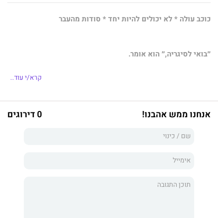
כוכב עולה * לא יכולים להיות יחד * סודות מהעבר
״בואי לסיגריה,״ הוא אומר.
״הפסקתי לעשן.״ אני ממשיכה להקליד.
קרא/י עוד..
״נו, בואי, באתי לפגישה ועכשיו יש לי כמה דקות בשבילך. בואי,
הסיגריה עליי.״ הוא מסתכל עליי במבט מתגרה.
אנחנו ממש אהבנו!
0 דירוגים
אני עובדת בתעשיית המוזיקה עשרים וארבע שעות ביממה, שבעה
ימים בשבוע של בית משוגעים שמתחולל מאחורי הקלעים.
כל מה שאני רוצה זה אי של יציבות, מקום שאקרא לו בית, הרחק
מהחיים שהיו לי בצעירותי.
ואז הוא נכנס לחיי.
יוני עדן.