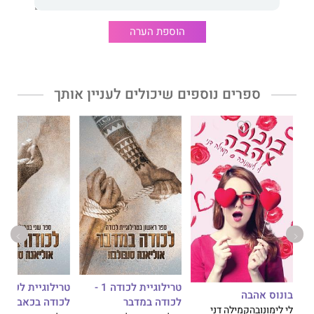
כוכב עולה שיש לו חיוך מסוכן וכריזמה ממכרת. כשהוא עולה על
הבמה הוא מבעיר אותה עד שהקהל שוכח לנשום.
הוספת הערה
מהרגע הראשון אני יודעת שאני חייבת להתרחק ממנו, אבל הוא בכל
מקום. במשרד, בישיבות הצוות, בחדר החזרות. הוא משפיע על כולם
ואני חייבת להודות, גם עליי.
ספרים נוספים שיכולים לעניין אותך
אסור לי להרשות לעצמי להיסחף אחריו כי הוא כמו סערת טייפון
שתשאיר אחריה חורבן.
מאחורי הקלעים
מאת הסופרת
עינת אלוני
הוא רומן עכשווי על
אהבה בתעשיית המוזיקה הישראלית הפרועה, המסחררת וחסרת
הרחמים. זה סיפור על תשוקה, על פחד מחשיפה, ועל האומץ לקלף
את השכבות עד שנשארת רק האמת העירומה.
טרילוגיית לכודה 1 -
בונוס אהבה
לכודה במדבר
לכודה בכאב
לי לימונובה
קמילה דני