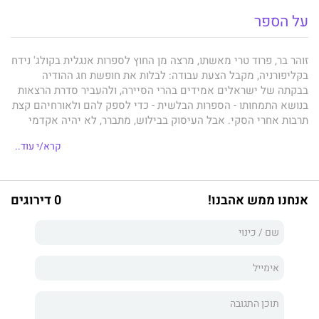
על הספר
זוהר בר, פרוד טרי מאשתו, מרצה מן החוץ לספרות אנגלית בקולג' נידח
בקליפורניה, מקבל הצעת עבודה: לבלות את חופשת חג ההודיה
בבקתה של ישראלים אמידים בהרי הסיירה, ולהעביר סדרת הרצאות
בנושא התמחותו - הספרות הבלשית - כדי לספק להם ולאורחיהם קצת
תרבות אחרי הסקי. אבל העיסוק בבילוש, מתברר, לא יהיה אקדמי
בלבד. במהלך ארבעת ימי החג מוצא זוהר את עצמו בסבך אירועים
קרא/י עוד..
ותגליות שלא היה מוכן להם. הרחק בהרים המעצורים נפרצים, והאמת,
שאותה ניסו להסתיר במשך שנים, מאיימת לצאת לאור. האם ייתכן
שאחד מהאורחים הוא רוצח? כמו ביצירותיה הקודמות,
מאיה ערד
מתכתבת בספרה עם הקלאסיקה העולמית, והפעם עם הקלאסיקה
אנחנו ממש אהבנו!
0 דירוגים
של הספרות הבלשית. זהו ספר של תעלומה בלשית, שהוא גם ספר
אהבה לספרות הבלשית. וזהו גם ספר על אהבה, שנאה, קנאה וכל
מנעד הרגשות שביניהם: הרגשות המביאים בני אדם עד סף הפשע
ומעבר לו.
מאחורי ההר
נכתב בתבונה ובשנינות והוא נקרא בנשימה
אחת. ספר מעורר מחשבה המקפל בתוכו הנאה עצומה.