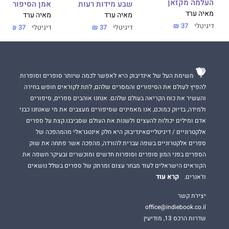
העלמה מקזאן
אמן הסיפור הקצ
שבע מידות רעות
מאיה ערד
מאיה ערד
מאיה ערד
דיגיטלי
37 ₪
דיגיטלי
37 ₪
דיגיטלי
37 ₪
משימת העל של אינדיבוק היא לאפשר לכמה שיותר סופרים וסופרות
להפיץ לעולם את הסיפורים והמסרים שלהם, לתת לקוראים חופש בחירה
והעשיר את כוח הקריאה בעולם שלהם. אנחנו אוהבים ספרים, סיפורים
ולמידה, בדיוק כמוכם, אנו מאמינים שסיפורים מעצבים את מי שאנחנו כבני
אדם ומילים יכולות להעצים ולשנות את העולם שסביבנו.קצת על ספרים
אלקטרוניים / דיגיטלייםאינדיבוק היא חלק אינטגראלי מהמהפכה של
ספרים אלקטרוניים בשפה עברית להורדה, מהפכה אשר פתחה את שוק
הספרים בפני המון סופרים וסופרות חדשים ומוכשרים ובעיקר חשפה את
הקוראים הישראלים לעוד מבחר עצום ומרתק של ספרים בשלל נושאים
קרא עוד
וז'אנרים.
יצירת קשר
office@indiebook.co.il
שדרות הרכס 13, מודיעין