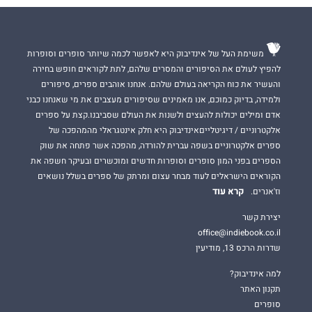
משימת העל של אינדיבוק היא לאפשר לכמה שיותר סופרים וסופרות
להפיץ לעולם את הסיפורים והמסרים שלהם, לתת לקוראים חופש בחירה
והעשיר את כוח הקריאה בעולם שלהם. אנחנו אוהבים ספרים, סיפורים
ולמידה, בדיוק כמוכם, אנו מאמינים שסיפורים מעצבים את מי שאנחנו כבני
אדם ומילים יכולות להעצים ולשנות את העולם שסביבנו.קצת על ספרים
אלקטרוניים / דיגיטלייםאינדיבוק היא חלק אינטגראלי מהמהפכה של
ספרים אלקטרוניים בשפה עברית להורדה, מהפכה אשר פתחה את שוק
הספרים בפני המון סופרים וסופרות חדשים ומוכשרים ובעיקר חשפה את
הקוראים הישראלים לעוד מבחר עצום ומרתק של ספרים בשלל נושאים
קרא עוד
וז'אנרים.
יצירת קשר
office@indiebook.co.il
שדרות הרכס 13, מודיעין
למה אינדיבוק?
תקנון האתר
סופרים