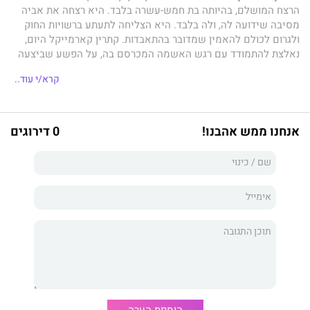
הרצח המושלם, בהיותה בת חמש-עשרה בלבד. היא רצחה את אביה
מסיבה שידועה לה, ולה בלבד. היא הצליחה לתעתע ברשויות החוק
ולגרום לכולם להאמין שמדובר בהתאבדות. קתרין קארמייקל היום,
נאלצת להתמודד עם רגש האשמה המכרסם בה, על הפשע שביצעה
באדם שהיה האהוב עליה ביותר."מאחורי הדלתות הסגורות" הוא
קרא/י עוד..
סיפור זיכרונותיה ואהבותיה של ד"ר קתרין קארמייקל, שנוצלה מינית
על ידי אביה. הוא גם סיפור ההצלחה שלה – כיצד יצאה ממעגל
הניצול.
אנחנו ממש אהבנו!
0 דירוגים