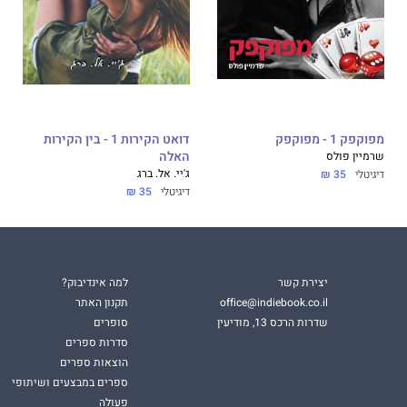
מפוקפק 1 - מפוקפק
דואט הקירות 1 - בין הקירות
שרמיין פולס
האלה
ג'יי. אל. ברג
דיגיטלי
35 ₪
דיגיטלי
35 ₪
יצירת קשר
למה אינדיבוק?
office@indiebook.co.il
תקנון האתר
שדרות הרכס 13, מודיעין
סופרים
סדרות ספרים
הוצאות ספרים
ספרים במבצעים ושיתופי
פעולה