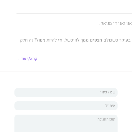
נו ואני די מניאק.
 בעיקר כשכולם מצפים ממך להיכשל. אז להיות מנוול? זה חלק
קרא/י עוד..
משחקים וממש לא חשבתי שמישהי כמוה תגיע. קארה המילטון
ת מחוץ לתחום מבחינתי... עובדת זמנית לתקופת חופשת הלידה
 הפכה להרבה יותר. לאובססיה שלא הצלחתי להתנער ממנה.
ניאק, אבל עכשיו סוף סוף הייתה לי מטרה – ובקרוב אשיג אותה.
ובמלחמה...