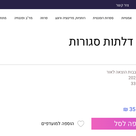
צור קשר
אמנויות
ספרות רומנטית
רוחניות, מדיטציה ורוגע
פרוזה
מד"ב ופנטזיה
מתח 
דלתות סגורות
בות הוצאה לאור
202
33
35 ₪
ה לסל
הוספה למועדפים